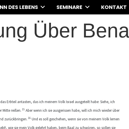
INN DES LEBENS
SEMINARE
KONTAKT
ng Über Bena
as Erbteil antasten, das ich meinem Volk Israel ausgeteilt habe: Siehe, ich
15
 Mitte reißen.
Aber wenn ich sie ausgerissen habe, will ich mich wieder über
16
Land zurückbringen.
Und es soll geschehen, wenn sie von meinem Volk lernen
!, wie sie mein Volk gelehrt haben, beim Baal zu schwören, so sollen sie