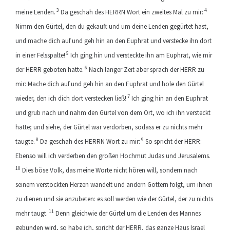
3
4
meine Lenden.
Da geschah des HERRN Wort ein zweites Mal zu mir:
Nimm den Gürtel, den du gekauft und um deine Lenden gegürtet hast,
und mache dich auf und geh hin an den Euphrat und verstecke ihn dort
5
in einer Felsspalte!
Ich ging hin und versteckte ihn am Euphrat, wie mir
6
der HERR geboten hatte.
Nach langer Zeit aber sprach der HERR zu
mir: Mache dich auf und geh hin an den Euphrat und hole den Gürtel
7
wieder, den ich dich dort verstecken ließ!
Ich ging hin an den Euphrat
und grub nach und nahm den Gürtel von dem Ort, wo ich ihn versteckt
hatte; und siehe, der Gürtel war verdorben, sodass er zu nichts mehr
8
9
taugte.
Da geschah des HERRN Wort zu mir:
So spricht der HERR:
Ebenso will ich verderben den großen Hochmut Judas und Jerusalems.
10
Dies böse Volk, das meine Worte nicht hören will, sondern nach
seinem verstockten Herzen wandelt und andern Göttern folgt, um ihnen
zu dienen und sie anzubeten: es soll werden wie der Gürtel, der zu nichts
11
mehr taugt.
Denn gleichwie der Gürtel um die Lenden des Mannes
gebunden wird, so habe ich, spricht der HERR, das ganze Haus Israel