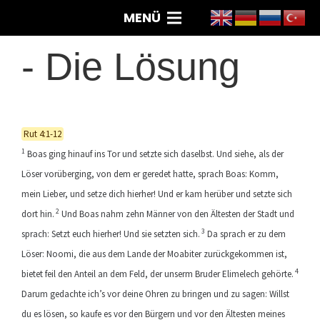
MENÜ
-
Die Lösung
Rut 4:1-12
1
Boas ging hinauf ins Tor und setzte sich daselbst. Und siehe, als der
Löser vorüberging, von dem er geredet hatte, sprach Boas: Komm,
mein Lieber, und setze dich hierher! Und er kam herüber und setzte sich
2
dort hin.
Und Boas nahm zehn Männer von den Ältesten der Stadt und
3
sprach: Setzt euch hierher! Und sie setzten sich.
Da sprach er zu dem
Löser: Noomi, die aus dem Lande der Moabiter zurückgekommen ist,
4
bietet feil den Anteil an dem Feld, der unserm Bruder Elimelech gehörte.
Darum gedachte ich’s vor deine Ohren zu bringen und zu sagen: Willst
du es lösen, so kaufe es vor den Bürgern und vor den Ältesten meines