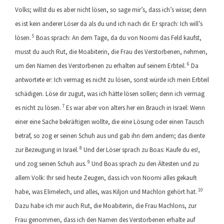
Volks; willst du es aber nicht lösen, so sage mir’s, dass ich’s wisse; denn
es ist kein anderer Löser da als du und ich nach dir. Er sprach: Ich will’s
5
lösen.
Boas sprach: An dem Tage, da du von Noomi das Feld kaufst,
musst du auch Rut, die Moabiterin, die Frau des Verstorbenen, nehmen,
6
um den Namen des Verstorbenen zu erhalten auf seinem Erbteil.
Da
antwortete er: Ich vermag es nicht zu lösen, sonst würde ich mein Erbteil
schädigen. Löse dir zugut, was ich hätte lösen sollen; denn ich vermag
7
es nicht zu lösen.
Es war aber von alters her ein Brauch in Israel: Wenn
einer eine Sache bekräftigen wollte, die eine Lösung oder einen Tausch
betraf, so zog er seinen Schuh aus und gab ihn dem andern; das diente
8
zur Bezeugung in Israel.
Und der Löser sprach zu Boas: Kaufe du es!,
9
und zog seinen Schuh aus.
Und Boas sprach zu den Ältesten und zu
allem Volk: Ihr seid heute Zeugen, dass ich von Noomi alles gekauft
10
habe, was Elimelech, und alles, was Kiljon und Machlon gehört hat.
Dazu habe ich mir auch Rut, die Moabiterin, die Frau Machlons, zur
Frau genommen, dass ich den Namen des Verstorbenen erhalte auf