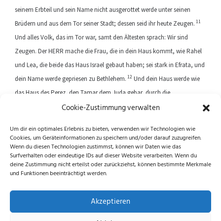
seinem Erbteil und sein Name nicht ausgerottet werde unter seinen
11
Brüdern und aus dem Tor seiner Stadt; dessen seid ihr heute Zeugen.
Und alles Volk, das im Tor war, samt den Ältesten sprach: Wir sind
Zeugen. Der HERR mache die Frau, die in dein Haus kommt, wie Rahel
und Lea, die beide das Haus Israel gebaut haben; sei stark in Efrata, und
12
dein Name werde gepriesen zu Bethlehem.
Und dein Haus werde wie
das Haus des Perez, den Tamar dem Juda gebar, durch die
Cookie-Zustimmung verwalten
Nachkommen, die dir der HERR geben wird von dieser jungen Frau.
Um dir ein optimales Erlebnis zu bieten, verwenden wir Technologien wie
Cookies, um Geräteinformationen zu speichern und/oder darauf zuzugreifen.
Previous article
Next article
Wenn du diesen Technologien zustimmst, können wir Daten wie das
Surfverhalten oder eindeutige IDs auf dieser Website verarbeiten. Wenn du
deine Zustimmung nicht erteilst oder zurückziehst, können bestimmte Merkmale
und Funktionen beeinträchtigt werden.
Folge uns auf Instagram und Facebook!
Akzeptieren