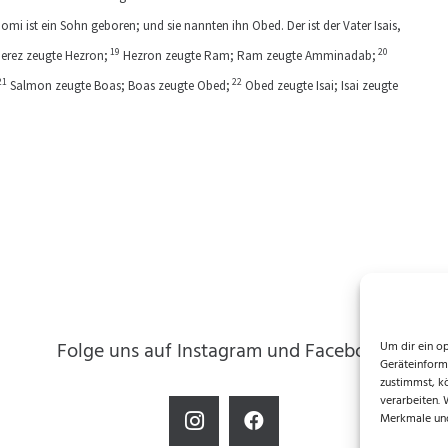
 ist ein Sohn geboren; und sie nannten ihn Obed. Der ist der Vater Isais,
19
20
Perez zeugte Hezron;
Hezron zeugte Ram; Ram zeugte Amminadab;
21
22
Salmon zeugte Boas; Boas zeugte Obed;
Obed zeugte Isai; Isai zeugte
Folge uns auf Instagram und Facebook!
Um dir ein o
Geräteinform
zustimmst, k
verarbeiten.
Merkmale und