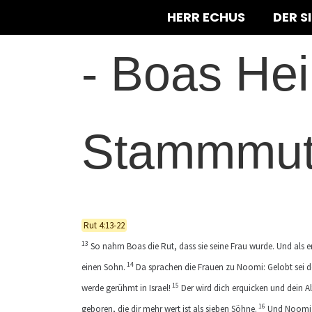
HERR ECHUS
DER S
-
Boas Heir
Stammmutt
Rut 4:13-22
13
So nahm Boas die Rut, dass sie seine Frau wurde. Und als er
14
einen Sohn.
Da sprachen die Frauen zu Noomi: Gelobt sei de
15
werde gerühmt in Israel!
Der wird dich erquicken und dein Al
16
geboren, die dir mehr wert ist als sieben Söhne.
Und Noomi n