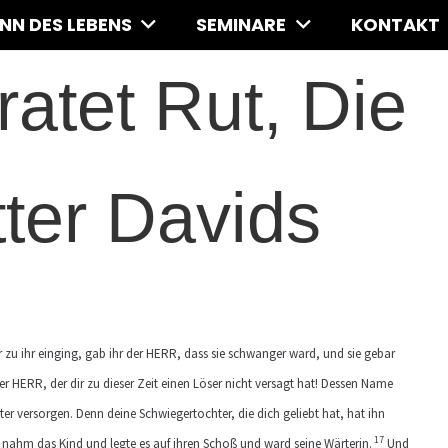
INN DES LEBENS
SEMINARE
KONTAKT
atet Rut, Die
er Davids
 zu ihr einging, gab ihr der HERR, dass sie schwanger ward, und sie gebar
r HERR, der dir zu dieser Zeit einen Löser nicht versagt hat! Dessen Name
ter versorgen. Denn deine Schwiegertochter, die dich geliebt hat, hat ihn
17
ahm das Kind und legte es auf ihren Schoß und ward seine Wärterin.
Und