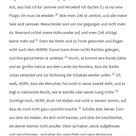
Ach, was hab ich für Jammer und Herzeleid! Ich dachte: Es ist nur eine
20
Plage, ich muss sie erleiden.
Aber mein Zelt ist zerstört, und alle meine
Seile sind zerrissen. Meine Kinder sind von mir gegangen und nicht mehr
da. Niemand richtet meine Hütte wieder auf, und mein Zelt schlägt
21
keiner mehr auf.
Denn die Hirten sind zu Toren geworden und fragen
nicht nach dem HERRN. Darum kann ihnen nichts Rechtes gelingen,
22
und ihre ganze Herde ist zerstreut.
Horch, es kommt eine Kunde daher
und ein großes Getöse aus dem Lande des Nordens, dass die Städte
23
Judas verwüstet und zur Wohnung der Schakale werden sollen.
Ich
weiß, HERR, dass des Menschen Tun nicht in seiner Gewalt steht, und es
24
liegt in niemandes Macht, wie er wandle oder seinen Gang richte.
Züchtige mich, HERR, doch mit Maßen und nicht in deinem Grimm, auf
25
dass du mich nicht ganz zunichte machst.
Schütte aber deinen Zorn
aus über die Heiden, die dich nicht kennen, und über die Geschlechter,
die deinen Namen nicht anrufen. Denn sie haben Jakob aufgefressen
und verschlungen, sie haben ihn vernichtet und seine Wohnung