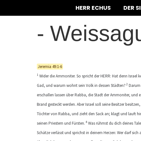
HERR ECHUS
DER S
-
Weissag
Jeremia 49:1-6
1
Wider die Ammoniter. So spricht der HERR: Hat denn Israel 
2
Gad, und warum wohnt sein Volk in dessen Städten?
Darum s
erschallen lassen über Rabba, die Stadt der Ammoniter, und e
Brand gesteckt werden. Aber Israel soll seine Besitzer besitzen
Töchter von Rabba, und zieht den Sack an; klagt und lauft 
4
seinen Priestern und Fürsten.
Was rühmst du dich deines Tale
Schätze verlässt und sprichst in deinem Herzen: Wer darf sic