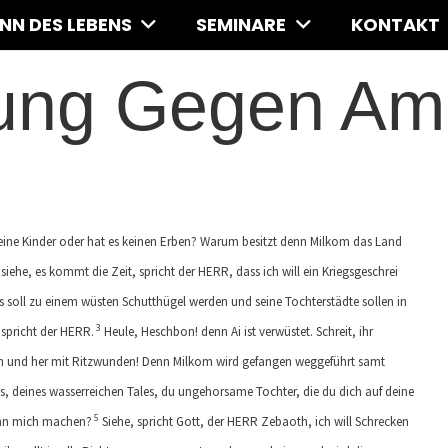
INN DES LEBENS
SEMINARE
KONTAKT
ung Gegen A
keine Kinder oder hat es keinen Erben? Warum besitzt denn Milkom das Land
iehe, es kommt die Zeit, spricht der HERR, dass ich will ein Kriegsgeschrei
s soll zu einem wüsten Schutthügel werden und seine Tochterstädte sollen in
3
, spricht der HERR.
Heule, Heschbon! denn Ai ist verwüstet. Schreit, ihr
hin und her mit Ritzwunden! Denn Milkom wird gefangen weggeführt samt
s, deines wasserreichen Tales, du ungehorsame Tochter, die du dich auf deine
5
h an mich machen?
Siehe, spricht Gott, der HERR Zebaoth, ich will Schrecken