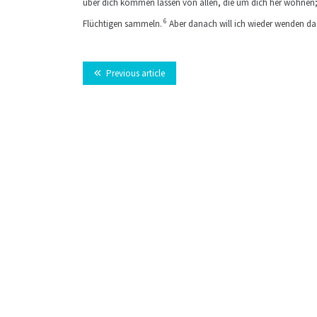
über dich kommen lassen von allen, die um dich her wohnen; i
6
Flüchtigen sammeln.
Aber danach will ich wieder wenden da
Previous article