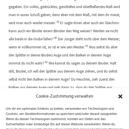
gegeben. Ein volles, gedrücktes, gerütteltes und überfließendes Maß wird
man in euren Schoß geben; denn eben mit dem Maß, mit dem ihr messt,
39
wird man euch wieder messen.
Er sagte ihnen aber auch ein Gleichnis:
Kann auch ein Blinder einem Blinden den Weg weisen? Werden sie nicht
40
alle beide in die Grube fallen?
Der Jünger steht nicht über dem Meister;
41
wenn er vollkommen ist, so ist er wie sein Meister.
Was siehst du aber
den Splitter in deines Bruders Auge und den Balken in deinem Auge
42
nimmst du nicht wahr?
Wie kannst du sagen zu deinem Bruder: Halt
still, Bruder, ich will den Splitter aus deinem Auge ziehen, und du siehst
selbst nicht den Balken in deinem Auge? Du Heuchler, zieh zuerst den
Balken aus deinem Auge und sieh dann zu, dass du den Splitter aus
Cookie-Zustimmung verwalten
deines Bruders Auge ziehst!
Um dir ein optimales Erlebnis zu bieten, verwenden wir Technologien wie
Cookies, um Geräteinformationen zu speichern und/oder darauf zuzugreifen.
Previous article
Next article
Wenn du diesen Technologien zustimmst, können wir Daten wie das
Surfverhalten oder eindeutige IDs auf dieser Website verarbeiten. Wenn du