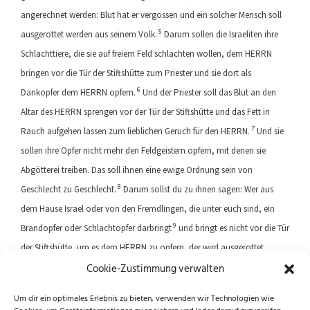
angerechnet werden: Blut hat er vergossen und ein solcher Mensch soll
5
ausgerottet werden aus seinem Volk.
Darum sollen die Israeliten ihre
Schlachttiere, die sie auf freiem Feld schlachten wollen, dem HERRN
bringen vor die Tür der Stiftshütte zum Priester und sie dort als
6
Dankopfer dem HERRN opfern.
Und der Priester soll das Blut an den
Altar des HERRN sprengen vor der Tür der Stiftshütte und das Fett in
7
Rauch aufgehen lassen zum lieblichen Geruch für den HERRN.
Und sie
sollen ihre Opfer nicht mehr den Feldgeistern opfern, mit denen sie
Abgötterei treiben. Das soll ihnen eine ewige Ordnung sein von
8
Geschlecht zu Geschlecht.
Darum sollst du zu ihnen sagen: Wer aus
dem Hause Israel oder von den Fremdlingen, die unter euch sind, ein
9
Brandopfer oder Schlachtopfer darbringt
und bringt es nicht vor die Tür
der Stiftshütte, um es dem HERRN zu opfern, der wird ausgerottet
Cookie-Zustimmung verwalten
werden aus seinem Volk.
Um dir ein optimales Erlebnis zu bieten, verwenden wir Technologien wie