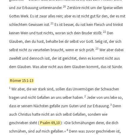
20
und zur Erbauung untereinander.
Zerstöre nicht um der Speise willen
Gottes Werk. Es ist zwar alles rein; aber es ist nicht gut für den, der es mit
21
schlechtem Gewissen isst.
Es ist besser, du isst kein Fleisch und trinkst
22
keinen Wein und tust nichts, woran sich dein Bruder stößt.
Den
Glauben, den du hast, behalte bei dir selbst vor Gott. Selig ist, der sich
23
selbst nicht zu verurteilen braucht, wenn er sich prüft.
Wer aber dabei
zweifelt und dennoch isst, der ist gerichtet, denn es kommt nicht aus
dem Glauben. Was aber nicht aus dem Glauben kommt, das ist Sünde.
Römer 15:1-13
1
Wir aber, die wir stark sind, sollen das Unvermögen der Schwachen
2
tragen und nicht Gefallen an uns selber haben.
Jeder von uns lebe so,
3
dass er seinem Nächsten gefalle zum Guten und zur Erbauung.
Denn
auch Christus hatte nicht an sich selbst Gefallen, sondern wie
geschrieben steht (
Psalm 69,10
): »Die Schmähungen derer, die dich
4
schmähen, sind auf mich gefallen.«
Denn was zuvor geschrieben ist,