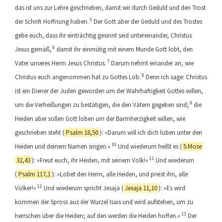
das ist uns zur Lehre geschrieben, damit wir durch Geduld und den Trost
5
der Schrift Hoffnung haben.
Der Gott aber der Geduld und des Trostes
gebe euch, dass ihr einträchtig gesinnt seid untereinander, Christus
6
Jesus gemäß,
damit ihr einmütig mit einem Munde Gott lobt, den
7
Vater unseres Herrn Jesus Christus.
Darum nehmt einander an, wie
8
Christus euch angenommen hat zu Gottes Lob.
Denn ich sage: Christus
ist ein Diener der Juden geworden um der Wahrhaftigkeit Gottes willen,
9
um die Verheißungen zu bestätigen, die den Vätern gegeben sind;
die
Heiden aber sollen Gott loben um der Barmherzigkeit willen, wie
geschrieben steht (
Psalm 18,50
): »Darum will ich dich loben unter den
10
Heiden und deinem Namen singen.«
Und wiederum heißt es (
5.Mose
11
32,43
): »Freut euch, ihr Heiden, mit seinem Volk!«
Und wiederum
(
Psalm 117,1
): »Lobet den Herrn, alle Heiden, und preist ihn, alle
12
Völker!«
Und wiederum spricht Jesaja (
Jesaja 11,10
): »Es wird
kommen der Spross aus der Wurzel Isais und wird aufstehen, um zu
13
herrschen über die Heiden; auf den werden die Heiden hoffen.«
Der