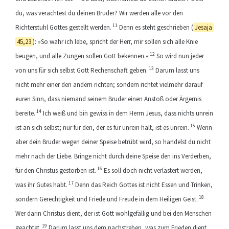
du, was verachtest du deinen Bruder? Wir werden alle vor den
11
Richterstuhl Gottes gestellt werden.
Denn es steht geschrieben (
Jesaja
45,23
): »So wahr ich lebe, spricht der Herr, mir sollen sich alle Knie
12
beugen, und alle Zungen sollen Gott bekennen.«
So wird nun jeder
13
von uns für sich selbst Gott Rechenschaft geben.
Darum lasst uns
nicht mehr einer den andern richten; sondern richtet vielmehr darauf
euren Sinn, dass niemand seinem Bruder einen Anstoß oder Ärgernis
14
bereite.
Ich weiß und bin gewiss in dem Herrn Jesus, dass nichts unrein
15
ist an sich selbst; nur für den, der es für unrein hält, ist es unrein.
Wenn
aber dein Bruder wegen deiner Speise betrübt wird, so handelst du nicht
mehr nach der Liebe. Bringe nicht durch deine Speise den ins Verderben,
16
für den Christus gestorben ist.
Es soll doch nicht verlästert werden,
17
was ihr Gutes habt.
Denn das Reich Gottes ist nicht Essen und Trinken,
18
sondern Gerechtigkeit und Friede und Freude in dem Heiligen Geist.
Wer darin Christus dient, der ist Gott wohlgefällig und bei den Menschen
19
geachtet.
Darum lasst uns dem nachstreben, was zum Frieden dient