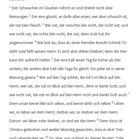
1
Den Schwachen im Glauben nehmt an und streitet nicht über
2
Meinungen.
Der eine glaubt, er dürfe alles essen; wer aber schwach ist,
3
der isst kein Fleisch.
Wer isst, der verachte den nicht, der nicht isst; und
wer nicht isst, der richte den nicht, der isst; denn Gott hat ihn
4
angenommen.
Wer bist du, dass du einen fremden Knecht richtest? Er
steht oder fällt seinem Herrn. Er wird aber stehen bleiben; denn der Herr
5
kann ihn aufrecht halten.
Der eine hält einen Tag für höher als den
andern; der andere aber hält alle Tage für gleich. Ein jeder sei in seiner
6
Meinung gewiss.
Wer auf den Tag achtet, der tut’s im Blick auf den
Herrn; wer isst, der isst im Blick auf den Herrn, denn er dankt Gott; und
7
wer nicht isst, der isst im Blick auf den Herrn nicht und dankt Gott auch.
8
Denn unser keiner lebt sich selber, und keiner stirbt sich selber.
Leben
wir, so leben wir dem Herrn; sterben wir, so sterben wir dem Herrn.
9
Darum: wir leben oder sterben, so sind wir des Herrn.
Denn dazu ist
Christus gestorben und wieder lebendig geworden, dass er über Tote
10
und Lebende Herr sei.
Du aber, was richtest du deinen Bruder? Oder