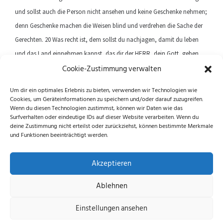
und sollst auch die Person nicht ansehen und keine Geschenke nehmen;
denn Geschenke machen die Weisen blind und verdrehen die Sache der
Gerechten. 20 Was recht ist, dem sollst du nachjagen, damit du leben
und das Land einnehmen kannst, das dir der HERR, dein Gott, geben
Cookie-Zustimmung verwalten
wird.
Um dir ein optimales Erlebnis zu bieten, verwenden wir Technologien wie
Cookies, um Geräteinformationen zu speichern und/oder darauf zuzugreifen.
Previous article
Next article
Wenn du diesen Technologien zustimmst, können wir Daten wie das
Surfverhalten oder eindeutige IDs auf dieser Website verarbeiten. Wenn du
deine Zustimmung nicht erteilst oder zurückziehst, können bestimmte Merkmale
und Funktionen beeinträchtigt werden.
Folge uns auf Instagram und Facebook!
Akzeptieren
Ablehnen
Datenschutzerklärung
|
Impressum
|
Cookie-
Einstellungen ansehen
Richtlinie (EU)