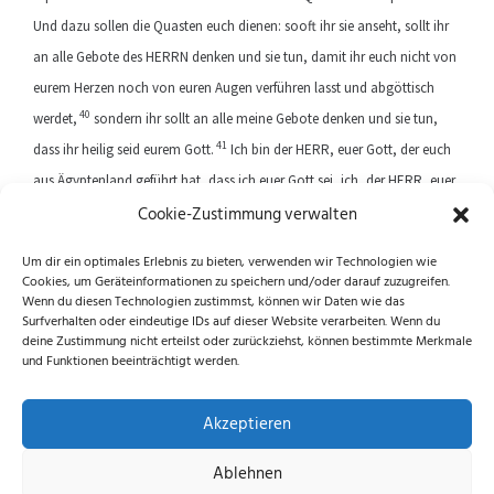
Und dazu sollen die Quasten euch dienen: sooft ihr sie anseht, sollt ihr
an alle Gebote des HERRN denken und sie tun, damit ihr euch nicht von
eurem Herzen noch von euren Augen verführen lasst und abgöttisch
40
werdet,
sondern ihr sollt an alle meine Gebote denken und sie tun,
41
dass ihr heilig seid eurem Gott.
Ich bin der HERR, euer Gott, der euch
aus Ägyptenland geführt hat, dass ich euer Gott sei, ich, der HERR, euer
Cookie-Zustimmung verwalten
Gott.
Um dir ein optimales Erlebnis zu bieten, verwenden wir Technologien wie
Cookies, um Geräteinformationen zu speichern und/oder darauf zuzugreifen.
Previous article
Next article
Wenn du diesen Technologien zustimmst, können wir Daten wie das
Surfverhalten oder eindeutige IDs auf dieser Website verarbeiten. Wenn du
deine Zustimmung nicht erteilst oder zurückziehst, können bestimmte Merkmale
und Funktionen beeinträchtigt werden.
Folge uns auf Instagram und Facebook!
Akzeptieren
Ablehnen