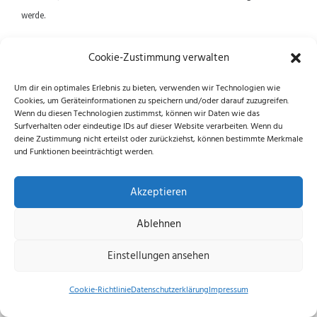
werde.
Cookie-Zustimmung verwalten
Previous article
Next article
Um dir ein optimales Erlebnis zu bieten, verwenden wir Technologien wie
Cookies, um Geräteinformationen zu speichern und/oder darauf zuzugreifen.
Wenn du diesen Technologien zustimmst, können wir Daten wie das
Surfverhalten oder eindeutige IDs auf dieser Website verarbeiten. Wenn du
Folge uns auf Instagram und Facebook!
deine Zustimmung nicht erteilst oder zurückziehst, können bestimmte Merkmale
und Funktionen beeinträchtigt werden.
Akzeptieren
Datenschutzerklärung
|
Impressum
|
Cookie-
Ablehnen
Richtlinie (EU)
© 2026 echus.de
Einstellungen ansehen
Cookie-Richtlinie
Datenschutzerklärung
Impressum