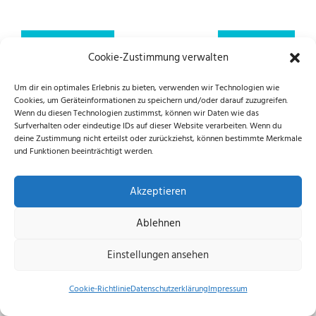
Previous article
Next article
Cookie-Zustimmung verwalten
Um dir ein optimales Erlebnis zu bieten, verwenden wir Technologien wie
Cookies, um Geräteinformationen zu speichern und/oder darauf zuzugreifen.
Folge uns auf Instagram und Facebook!
Wenn du diesen Technologien zustimmst, können wir Daten wie das
Surfverhalten oder eindeutige IDs auf dieser Website verarbeiten. Wenn du
deine Zustimmung nicht erteilst oder zurückziehst, können bestimmte Merkmale
und Funktionen beeinträchtigt werden.
Datenschutzerklärung
|
Impressum
|
Cookie-
Akzeptieren
Richtlinie (EU)
Ablehnen
© 2026 echus.de
Einstellungen ansehen
Cookie-Richtlinie
Datenschutzerklärung
Impressum