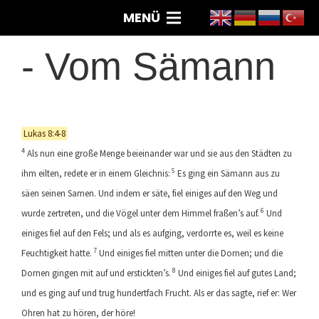
MENÜ
-
Vom Sämann
Lukas 8:4-8
4
Als nun eine große Menge beieinander war und sie aus den Städten zu
5
ihm eilten, redete er in einem Gleichnis:
Es ging ein Sämann aus zu
säen seinen Samen. Und indem er säte, fiel einiges auf den Weg und
6
wurde zertreten, und die Vögel unter dem Himmel fraßen’s auf.
Und
einiges fiel auf den Fels; und als es aufging, verdorrte es, weil es keine
7
Feuchtigkeit hatte.
Und einiges fiel mitten unter die Dornen; und die
8
Dornen gingen mit auf und erstickten’s.
Und einiges fiel auf gutes Land;
und es ging auf und trug hundertfach Frucht. Als er das sagte, rief er: Wer
Ohren hat zu hören, der höre!