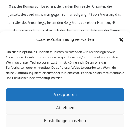
Ogs, des Königs von Baschan, der beiden Könige der Amoriter, die
jenseits des Jordans waren gegen Sonnenaufgang, 48 von Aroër an, das
am Ufer des Arnon liegt, bis an den Berg Sion, das ist der Hermon, 49
und das ganze Jordantal östlich des Jordans gegen Aufgang der Sonne
Cookie-Zustimmung verwalten
bis an das Meer am Jordantal am Fuße des Gebirges Pisga.
Um dir ein optimales Erlebnis zu bieten, verwenden wir Technologien wie
Cookies, um Geräteinformationen zu speichern und/oder darauf zuzugreifen.
Previous article
Next article
Wenn du diesen Technologien zustimmst, können wir Daten wie das
Surfverhalten oder eindeutige IDs auf dieser Website verarbeiten. Wenn du
deine Zustimmung nicht erteilst oder zurückziehst, können bestimmte Merkmale
und Funktionen beeinträchtigt werden.
Folge uns auf Instagram und Facebook!
Akzeptieren
Ablehnen
Datenschutzerklärung
|
Impressum
|
Cookie-
Einstellungen ansehen
Richtlinie (EU)