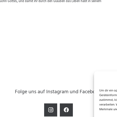
er Sohn Gottes, und damit ihr durch den Glauben das Leben habt in seinem
Folge uns auf Instagram und Facebook!
Um dir ein o
Geräteinform
zustimmst, k
verarbeiten.
Merkmale und