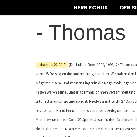
HERR ECHUS
DER S
-
Thomas
Johannes 20:24-31
(Die Luther-Bibel 1984, 1999) 24 Thomas ab
kam. 25 Da sagten die andern Jünger zu ihm: Wir haben den He
Nägelmale sehe und meinen Finger in die Nägelmale lege und m
Tagen waren seine Jünger abermals drinnen versammelt und 
tritt mitten unter sie und spricht: Friede sei mit euch! 27 Da
reiche deine Hand her und lege sie in meine Seite, und sei n
Mein Herr und mein Gott! 29 Spricht Jesus zu ihm: Weil du mi
doch glauben! 30 Noch viele andere Zeichen tat Jesus vor sein