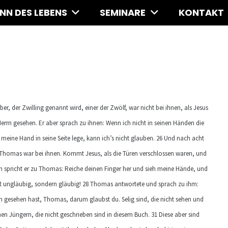
INN DES LEBENS
SEMINARE
KONTAKT
er, der Zwilling genannt wird, einer der Zwölf, war nicht bei ihnen, als Jesus
rrn gesehen. Er aber sprach zu ihnen: Wenn ich nicht in seinen Händen die
eine Hand in seine Seite lege, kann ich’s nicht glauben. 26 Und nach acht
Thomas war bei ihnen. Kommt Jesus, als die Türen verschlossen waren, und
nach spricht er zu Thomas: Reiche deinen Finger her und sieh meine Hände, und
icht ungläubig, sondern gläubig! 28 Thomas antwortete und sprach zu ihm:
ch gesehen hast, Thomas, darum glaubst du. Selig sind, die nicht sehen und
en Jüngern, die nicht geschrieben sind in diesem Buch. 31 Diese aber sind