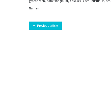
geschrieben, damit ihr glaubt, dass Jesus der Christus ist, d
Namen.
Previous article