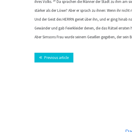
18
ihres Volks.
Da sprachen die Männer der Stadt zu ihm am sieb
stärker als der Löwe? Aber er sprach zu ihnen: Wenn ihr nicht 
Und der Geist des HERRN geriet über ihn, und er ging hinab 
Gewänder und gab Feierkleider denen, die das Rätsel erraten h
Aber Simsons Frau wurde seinem Gesellen gegeben, der sein B
Previous article
Da