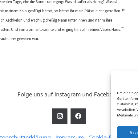
enten Tage, ehe die Sonne unterging: Was ist süßer als Honig? Was ist
19
mit meinem Kalb gepflügt hättet, so hättet ihr mein Rätsel nicht getroffen.
nach Aschkelon und erschlug dreißig Mann unter ihnen und nahm ihre
20
atten. Und sein Zorn entbrannte und er ging hinauf in seines Vaters Haus.
rautführer gewesen war.
Folge uns auf Instagram und Facebook!
Um dir ein o
Geräteinform
zustimmst, k
verarbeiten.
Merkmale und
Akz
tenschutzerklärung
|
Impressum
|
Cookie-Richtlinie (