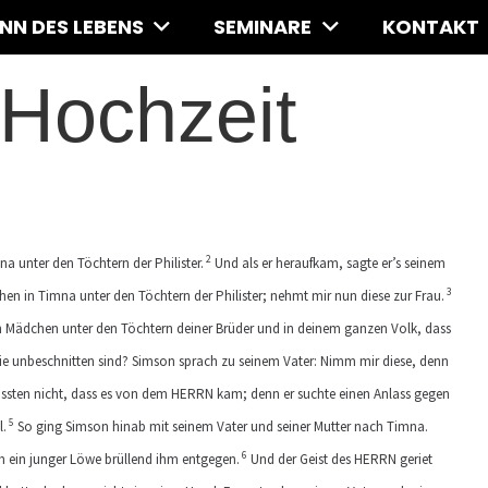
INN DES LEBENS
SEMINARE
KONTAKT
Hochzeit
2
 unter den Töchtern der Philister.
Und als er heraufkam, sagte er’s seinem
3
hen in Timna unter den Töchtern der Philister; nehmt mir nun diese zur Frau.
ein Mädchen unter den Töchtern deiner Brüder und in deinem ganzen Volk, dass
die unbeschnitten sind? Simson sprach zu seinem Vater: Nimm mir diese, denn
ussten nicht, dass es von dem HERRN kam; denn er suchte einen Anlass gegen
5
l.
So ging Simson hinab mit seinem Vater und seiner Mutter nach Timna.
6
m ein junger Löwe brüllend ihm entgegen.
Und der Geist des HERRN geriet