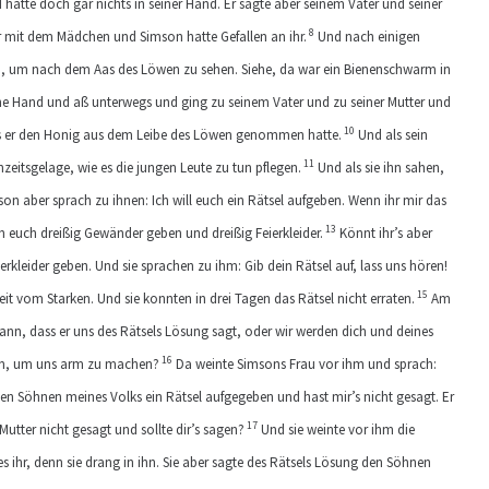
nd hatte doch gar nichts in seiner Hand. Er sagte aber seinem Vater und seiner
8
r mit dem Mädchen und Simson hatte Gefallen an ihr.
Und nach einigen
, um nach dem Aas des Löwen zu sehen. Siehe, da war ein Bienenschwarm in
e Hand und aß unterwegs und ging zu seinem Vater und zu seiner Mutter und
10
ass er den Honig aus dem Leibe des Löwen genommen hatte.
Und als sein
11
itsgelage, wie es die jungen Leute zu tun pflegen.
Und als sie ihn sahen,
on aber sprach zu ihnen: Ich will euch ein Rätsel aufgeben. Wenn ihr mir das
13
ich euch dreißig Gewänder geben und dreißig Feierkleider.
Könnt ihr’s aber
ierkleider geben. Und sie sprachen zu ihm: Gib dein Rätsel auf, lass uns hören!
15
it vom Starken. Und sie konnten in drei Tagen das Rätsel nicht erraten.
Am
ann, dass er uns des Rätsels Lösung sagt, oder wir werden dich und deines
16
aden, um uns arm zu machen?
Da weinte Simsons Frau vor ihm und sprach:
den Söhnen meines Volks ein Rätsel aufgegeben und hast mir’s nicht gesagt. Er
17
utter nicht gesagt und sollte dir’s sagen?
Und sie weinte vor ihm die
 es ihr, denn sie drang in ihn. Sie aber sagte des Rätsels Lösung den Söhnen