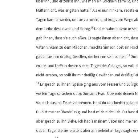
über ihn, und er zerriss ihn, wie man ein Böcklein zerreißt, u
7
Mutter nicht, was er getan hatte.
Als er nun hinkam, redete e
Tagen kam er wieder, um sie zu holen, und bog vom Wege ab
9
dem Leibe des Löwen und Honig.
Und er nahm davon in sein
gab ihnen, dass sie auch aßen. Er sagte ihnen aber nicht, d
Vater hinkam zu dem Mädchen, machte Simson dort ein Hochze
12
gaben sie ihm dreißig Gesellen, die bei ihm sein sollten.
Sims
erratet und trefft in diesen sieben Tagen des Gelages, so will 
nicht erraten, so sollt ihr mir dreißig Gewänder und dreißig Fe
14
Er sprach zu ihnen: Speise ging aus vom Fresser und Süßigke
vierten Tage sprachen sie zu Simsons Frau: Überrede deinen M
Vaters Haus mit Feuer verbrennen. Habt ihr uns hierher gel
Du bist meiner überdrüssig und hast mich nicht lieb. Du hast 
aber sprach zu ihr: Siehe, ich hab’s meinem Vater und meiner M
sieben Tage, die sie feierten; aber am siebenten Tage sagte er