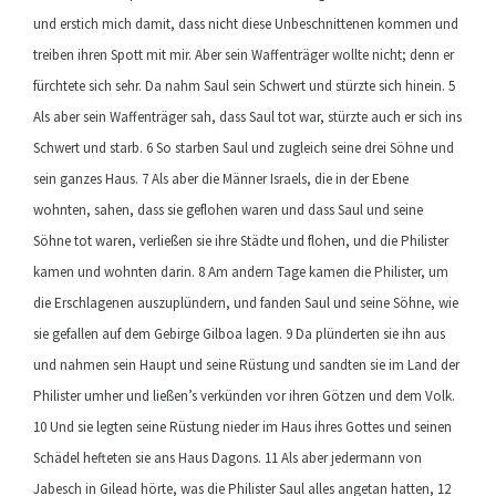
und erstich mich damit, dass nicht diese Unbeschnittenen kommen und
treiben ihren Spott mit mir. Aber sein Waffenträger wollte nicht; denn er
fürchtete sich sehr. Da nahm Saul sein Schwert und stürzte sich hinein. 5
Als aber sein Waffenträger sah, dass Saul tot war, stürzte auch er sich ins
Schwert und starb. 6 So starben Saul und zugleich seine drei Söhne und
sein ganzes Haus. 7 Als aber die Männer Israels, die in der Ebene
wohnten, sahen, dass sie geflohen waren und dass Saul und seine
Söhne tot waren, verließen sie ihre Städte und flohen, und die Philister
kamen und wohnten darin. 8 Am andern Tage kamen die Philister, um
die Erschlagenen auszuplündern, und fanden Saul und seine Söhne, wie
sie gefallen auf dem Gebirge Gilboa lagen. 9 Da plünderten sie ihn aus
und nahmen sein Haupt und seine Rüstung und sandten sie im Land der
Philister umher und ließen’s verkünden vor ihren Götzen und dem Volk.
10 Und sie legten seine Rüstung nieder im Haus ihres Gottes und seinen
Schädel hefteten sie ans Haus Dagons. 11 Als aber jedermann von
Jabesch in Gilead hörte, was die Philister Saul alles angetan hatten, 12