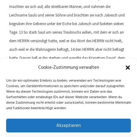
machten sie sich auf, alle streitbaren Männer, und nahmen die
Leichname Sauls und seiner Söhne und brachten sie nach Jabesch und
begruben ihre Gebeine unter der Eiche bei Jabesch und fasteten sieben
Tage. 13 So starb Saul um seines Treubruchs willen, mit dem er sich an
dem HERRN versündigt hatte, weil er das Wort des HERRN nicht hielt,
auch weil er die Wahrsagerin befragt, 14 den HERRN aber nicht befragt
hatte. Darum ließ er ihn sterben und wandte das Königtum David, dem
Cookie-Zustimmung verwalten
Sohn Isais, zu.
Um dir ein optimales Erlebnis zu bieten, verwenden wir Technologien wie
Cookies, um Geräteinformationen zu speichern und/oder darauf zuzugreifen.
Previous article
Next article
Wenn du diesen Technologien zustimmst, können wir Daten wie das
Surfverhalten oder eindeutige IDs auf dieser Website verarbeiten. Wenn du
deine Zustimmung nicht erteilst oder zurückziehst, können bestimmte Merkmale
und Funktionen beeinträchtigt werden.
Folge uns auf Instagram und Facebook!
Akzeptieren