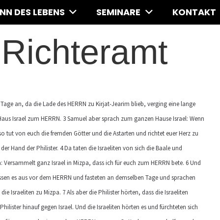
INN DES LEBENS
SEMINARE
KONTAKT
Richteramt
 Tage an, da die Lade des HERRN zu Kirjat-Jearim blieb, verging eine lange
Haus Israel zum HERRN. 3 Samuel aber sprach zum ganzen Hause Israel: Wenn
tut von euch die fremden Götter und die Astarten und richtet euer Herz zu
er Hand der Philister. 4 Da taten die Israeliten von sich die Baale und
: Versammelt ganz Israel in Mizpa, dass ich für euch zum HERRN bete. 6 Und
sen es aus vor dem HERRN und fasteten an demselben Tage und sprachen
Israeliten zu Mizpa. 7 Als aber die Philister hörten, dass die Israeliten
ster hinauf gegen Israel. Und die Israeliten hörten es und fürchteten sich