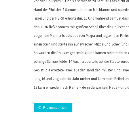
vor den Philistern. 8 Und sie sprachen zu Samuel: Lass nicht 
Hand der Philister. 9 Samuel nahm ein Milchlamm und opfert
Israel und der HERR erhörte ihn. 10 Und während Samuel das 
der HERR ließ donnern mit großem Schall über die Philister am
zogen die Männer Israels aus von Mizpa und jagten den Phili
einen Stein und stellte ihn auf zwischen Mizpa und Schen und
So wurden die Philister gedemütigt und kamen nicht mehr in d
solange Samuel lebte. 14 Auch eroberte Israel die Städte zur
Gebiet; die errettete Israel aus der Hand der Philister. Und Isr
lang 16 und zog Jahr für Jahr umher und kam nach Bethel und 
17 kam er wieder nach Rama – denn da war sein Haus – und dor
Previous article