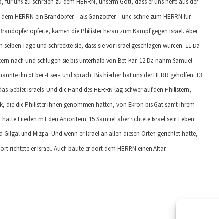
ab, für uns zu schreien zu dem HERRN, unserm Gott, dass er uns helfe aus der
e dem HERRN ein Brandopfer – als Ganzopfer – und schrie zum HERRN für
Brandopfer opferte, kamen die Philister heran zum Kampf gegen Israel. Aber
 selben Tage und schreckte sie, dass sie vor Israel geschlagen wurden. 11 Da
stern nach und schlugen sie bis unterhalb von Bet-Kar. 12 Da nahm Samuel
 nannte ihn »Eben-Eser« und sprach: Bis hierher hat uns der HERR geholfen. 13
as Gebiet Israels. Und die Hand des HERRN lag schwer auf den Philistern,
ück, die die Philister ihnen genommen hatten, von Ekron bis Gat samt ihrem
ael hatte Frieden mit den Amoritern. 15 Samuel aber richtete Israel sein Leben
Gilgal und Mizpa. Und wenn er Israel an allen diesen Orten gerichtet hatte,
t richtete er Israel. Auch baute er dort dem HERRN einen Altar.