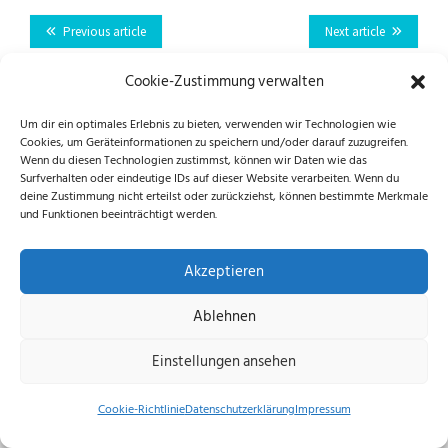
Previous article
Next article
Cookie-Zustimmung verwalten
Folge uns auf Instagram und Facebook!
Um dir ein optimales Erlebnis zu bieten, verwenden wir Technologien wie
Cookies, um Geräteinformationen zu speichern und/oder darauf zuzugreifen.
Wenn du diesen Technologien zustimmst, können wir Daten wie das
Surfverhalten oder eindeutige IDs auf dieser Website verarbeiten. Wenn du
deine Zustimmung nicht erteilst oder zurückziehst, können bestimmte Merkmale
und Funktionen beeinträchtigt werden.
Datenschutzerklärung
|
Impressum
|
Cookie-
Richtlinie (EU)
Akzeptieren
© 2026 echus.de
Ablehnen
Einstellungen ansehen
Cookie-Richtlinie
Datenschutzerklärung
Impressum