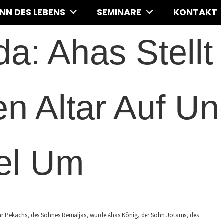
INN DES LEBENS
SEMINARE
KONTAKT
a: Ahas Stellt
n Altar Auf U
el Um
 Jahr Pekachs, des Sohnes Remaljas, wurde Ahas König, der Sohn Jotams, des