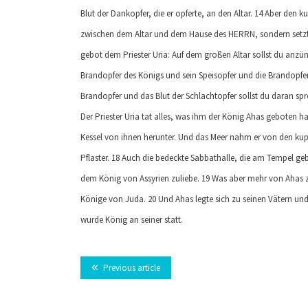
Blut der Dankopfer, die er opferte, an den Altar. 14 Aber den 
zwischen dem Altar und dem Hause des HERRN, sondern setzte
gebot dem Priester Uria: Auf dem großen Altar sollst du anzü
Brandopfer des Königs und sein Speisopfer und die Brandopfer
Brandopfer und das Blut der Schlachtopfer sollst du daran sp
Der Priester Uria tat alles, was ihm der König Ahas geboten h
Kessel von ihnen herunter. Und das Meer nahm er von den kupfe
Pflaster. 18 Auch die bedeckte Sabbathalle, die am Tempel 
dem König von Assyrien zuliebe. 19 Was aber mehr von Ahas zu 
Könige von Juda. 20 Und Ahas legte sich zu seinen Vätern und
wurde König an seiner statt.
Previous article