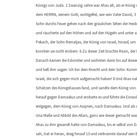
Königs von Juda. 2 Zwanzig Jahre war Ahas alt, als er König 
dem HERRN, seinem Gott, wohlgefiel, wie sein Vater David, 3 
Sohn durchs Feuer gehen nach den gräulichen Sitten der Heiden
und räucherte auf den Höhen und auf den Hügeln und unter 
Pekach, der Sohn Remaljas, der König von Israel, hinauf, um 
konnten sie nicht erobern. 6 Zu dieser Zeit brachte Rezin, de
Danach kamen die Edomiter und wohnten darin bis auf diesen 
und ließ ihm sagen: Ich bin dein Knecht und dein Sohn. Kom
Israel, die sich gegen mich aufgemacht haben! 8 Und Ahas n
Schätzen des Königshauses fand, und sandte dem König von A
herauf gegen Damaskus und eroberte es und führte die Einwoh
entgegen, dem König von Assyrien, nach Damaskus. Und als er
Uria Maße und Abbild des Altars, ganz wie dieser gemacht war.
Ahas zu ihm gesandt hatte von Damaskus, bis er selbst von
sah, trat er heran, stieg hinauf 13 und verbrannte darauf sei