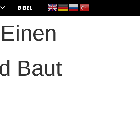
BIBEL
 Einen
nd Baut