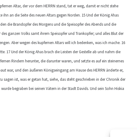
kupfernen Altar, der vor dem HERRN stand, tat er weg, damit er nicht stehe
 ihn an die Seite des neuen Altars gegen Norden. 15 Und der König Ahas
nden die Brandopfer des Morgens und die Speisopfer des Abends und die
 des ganzen Volks samt ihrem Speisopfer und Trankopfer; und alles Blut der
rengen. Aber wegen des kupfernen Altars will ich bedenken, was ich mache. 16
atte. 17 Und der König Ahas brach die Leisten der Gestelle ab und nahm die
rnen Rindern herunter, die darunter waren, und setzte es auf ein steinernes
gebaut war, und den äußeren Königseingang am Hause des HERRN änderte er,
sagen ist, was er getan hat, siehe, das steht geschrieben in der Chronik der
 wurde begraben bei seinen Vätern in der Stadt Davids. Und sein Sohn Hiskia