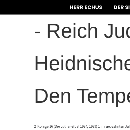
HERR ECHUS
DER S
-
Reich Jud
Heidnische
Den Temp
2. Könige 16 (Die Luther-Bibel 1984, 1999) 1 Im siebzehnten