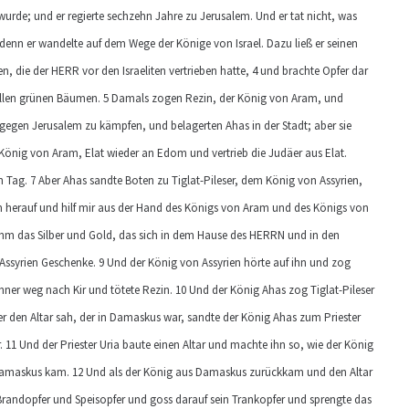
wurde; und er regierte sechzehn Jahre zu Jerusalem. Und er tat nicht, was
denn er wandelte auf dem Wege der Könige von Israel. Dazu ließ er seinen
, die der HERR vor den Israeliten vertrieben hatte, 4 und brachte Opfer dar
allen grünen Bäumen. 5 Damals zogen Rezin, der König von Aram, und
gegen Jerusalem zu kämpfen, und belagerten Ahas in der Stadt; aber sie
r König von Aram, Elat wieder an Edom und vertrieb die Judäer aus Elat.
Tag. 7 Aber Ahas sandte Boten zu Tiglat-Pileser, dem König von Assyrien,
m herauf und hilf mir aus der Hand des Königs von Aram und des Königs von
ahm das Silber und Gold, das sich in dem Hause des HERRN und in den
ssyrien Geschenke. 9 Und der König von Assyrien hörte auf ihn und zog
ner weg nach Kir und tötete Rezin. 10 Und der König Ahas zog Tiglat-Pileser
 den Altar sah, der in Damaskus war, sandte der König Ahas zum Priester
 11 Und der Priester Uria baute einen Altar und machte ihn so, wie der König
 Damaskus kam. 12 Und als der König aus Damaskus zurückkam und den Altar
n Brandopfer und Speisopfer und goss darauf sein Trankopfer und sprengte das