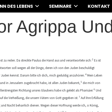
INN DES LEBENS
SEMINARE
KONTAKT
or Agrippa Un
2
lbst zu reden. Da streckte Paulus die Hand aus und verantwortete sich:
Es ist
antworten soll wegen all der Dinge, deren ich von den Juden beschuldigt
4
r Juden kennst. Darum bitte ich dich, mich geduldig anzuhören.
Mein Leben
5
und in Jerusalem zugebracht habe, ist allen Juden bekannt,
die mich von
6
lerstrengsten Richtung unsres Glaubens habe ich gelebt als Pharisäer.
Und
7
f die Verheißung, die unsern Vätern von Gott gegeben ist.
Auf ihre Erfüllung
g und Nacht beharrlich dienen. Wegen dieser Hoffnung werde ich, o König,
9