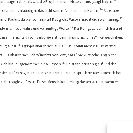
23
n und sage nichts, als was die Propheten und Mose vorausgesagt haben:
24
n Toten und verkündigen das Licht seinem Volk und den Heiden.
Als er aber
25
timme: Paulus, du bist von Sinnen! Das große Wissen macht dich wahnsinnig.
26
ondern ich rede wahre und vernünftige Worte.
Der König, zu dem ich frei und
, dass ihm nichts davon verborgen ist; denn dies ist nicht im Winkel geschehen.
28
du glaubst.
Agrippa aber sprach zu Paulus: Es fehlt nicht viel, so wirst du
aulus aber sprach: Ich wünschte vor Gott, dass über kurz oder lang nicht
30
as ich bin, ausgenommen diese Fesseln.
Da stand der König auf und der
e sich zurückzogen, redeten sie miteinander und sprachen: Dieser Mensch hat
a aber sagte zu Festus: Dieser Mensch könnte freigelassen werden, wenn er