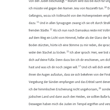
von den Juden beschuldigt.
Warum wird das bei euch für ung
10
ich müsste viel gegen den Namen Jesu von Nazareth tun.
Da
Gefängnis, wozu ich Vollmacht von den Hohenpriestern empfa
11
dazu.
Und in allen Synagogen zwang ich sie oft durch Strafe
12
fremden Städte.
Als ich nun nach Damaskus reiste mit Vollm
auf dem Weg ein Licht vom Himmel, heller als der Glanz der S
Boden stürzten, hörte ich eine Stimme zu mir reden, die sprach
15
wider den Stachel zu löcken.
Ich aber sprach: Herr, wer bist 
dich auf deine Füße. Denn dazu bin ich dir erschienen, um d
17
hast und was ich dir noch zeigen will.
Und ich will dich err
ihnen die Augen aufzutun, dass sie sich bekehren von der Fins
Vergebung der Sünden empfangen und das Erbteil samt denen,
20
ich der himmlischen Erscheinung nicht ungehorsam,
sonder
jüdischen Land und dann auch den Heiden, sie sollten Buße t
Deswegen haben mich die Juden im Tempel ergriffen und vers