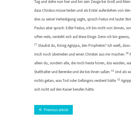
Tag und stehe nun hier und bin sein Zeuge bei Groß und Klei
dass Christus müsse leiden und als Erster auferstehen von de
dies zu seiner Verteidigung sagte, sprach Festus mit lauter S
Paulus aber sprach: Edler Festus, ich bin nicht von Sinnen, s
offen rede, versteht sich auf diese Dinge. Denn ich bin gewiss
27
Glaubst du, König Agrippa, den Propheten? Ich weiß, dass 
29
mich noch überreden und einen Christen aus mir machen.
P
allein du, sondern alle, die mich heute hören, das würden, w
31
Statthalter und Berenike und die bei ihnen saßen.
Und als si
32
nichts getan, was Tod oder Gefängnis verdient hätte.
Agripp
sich nicht auf den Kaiser berufen hätte.
Previous article