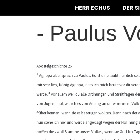
HERR ECHUS
DER S
-
Paulus V
Apostelgeschichte 26
1
Agrippa aber sprach zu Paulus: Es ist dir erlaubt, für dich se
mir sehr lieb, König Agrippa, dass ich mich heute vor dir ver
3
werde,
vor allem weil du alle Ordnungen und Streitfragen de
von Jugend auf, wie ich es von Anfang an unter meinem Volk 
früher kennen, wenn sie es bezeugen wollten. Denn nach der al
nun stehe ich hier und werde angeklagt wegen der Hoffnung au
hoffen die zwölf Stämme unsres Volkes, wenn sie Gott bei Ta
8