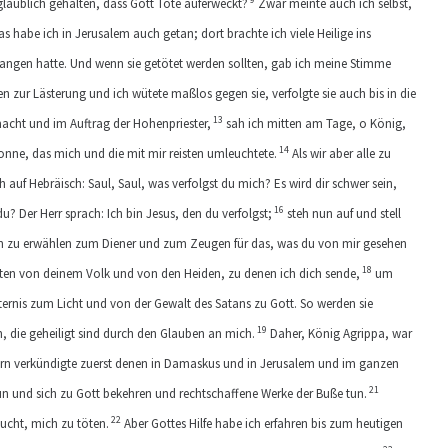
laublich gehalten, dass Gott Tote auferweckt?
Zwar meinte auch ich selbst,
s habe ich in Jerusalem auch getan; dort brachte ich viele Heilige ins
ngen hatte. Und wenn sie getötet werden sollten, gab ich meine Stimme
n zur Lästerung und ich wütete maßlos gegen sie, verfolgte sie auch bis in die
13
acht und im Auftrag der Hohenpriester,
sah ich mitten am Tage, o König,
14
onne, das mich und die mit mir reisten umleuchtete.
Als wir aber alle zu
 auf Hebräisch: Saul, Saul, was verfolgst du mich? Es wird dir schwer sein,
16
du? Der Herr sprach: Ich bin Jesus, den du verfolgst;
steh nun auf und stell
ich zu erwählen zum Diener und zum Zeugen für das, was du von mir gesehen
18
etten von deinem Volk und von den Heiden, zu denen ich dich sende,
um
ternis zum Licht und von der Gewalt des Satans zu Gott. So werden sie
19
 die geheiligt sind durch den Glauben an mich.
Daher, König Agrippa, war
n verkündigte zuerst denen in Damaskus und in Jerusalem und im ganzen
21
un und sich zu Gott bekehren und rechtschaffene Werke der Buße tun.
22
ucht, mich zu töten.
Aber Gottes Hilfe habe ich erfahren bis zum heutigen