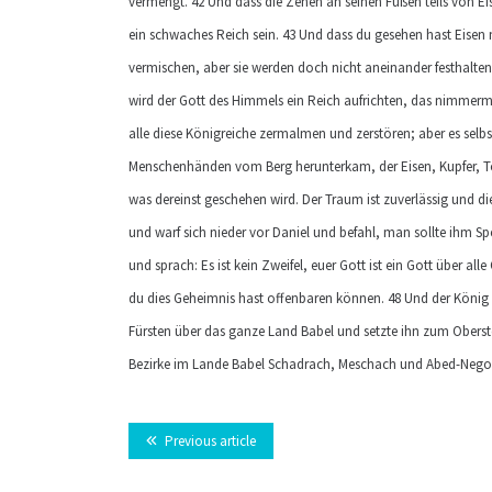
vermengt. 42 Und dass die Zehen an seinen Füßen teils von Eis
ein schwaches Reich sein. 43 Und dass du gesehen hast Eisen 
vermischen, aber sie werden doch nicht aneinander festhalten,
wird der Gott des Himmels ein Reich aufrichten, das nimmerme
alle diese Königreiche zermalmen und zerstören; aber es selbs
Menschenhänden vom Berg herunterkam, der Eisen, Kupfer, T
was dereinst geschehen wird. Der Traum ist zuverlässig und die
und warf sich nieder vor Daniel und befahl, man sollte ihm S
und sprach: Es ist kein Zweifel, euer Gott ist ein Gott über al
du dies Geheimnis hast offenbaren können. 48 Und der Köni
Fürsten über das ganze Land Babel und setzte ihn zum Oberste
Bezirke im Lande Babel Schadrach, Meschach und Abed-Nego z
Previous article