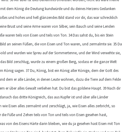
rn damit dem König die Deutung kundwürde und du deines Herzens Gedanken
roßes und hohes und hell glänzendes Bild stand vor dir, das war schrecklich
eine Brust und seine Arme waren von Silber, sein Bauch und seine Lenden
e waren teils von Eisen und teils von Ton. 34 Das sahst du, bis ein Stein
ild an seinen Füßen, die von Eisen und Ton waren, und zermalmte sie. 35 Da
 Gold und wurden wie Spreu auf der Sommertenne, und der Wind verwehte sie,
 das Bild zerschlug, wurde zu einem großen Berg, sodass er die ganze Welt
dem König sagen. 37 Du, König, bist ein König aller Könige, dem der Gott des
nd dem er alle Länder, in denen Leute wohnen, dazu die Tiere auf dem Felde
 er über alles Gewalt verliehen hat. Du bist das goldene Haupt. 39 Nach dir
anach das dritte Königreich, das aus Kupfer ist und über alle Länder
n wie Eisen alles zermalmt und zerschlägt, ja, wie Eisen alles zerbricht, so
 die Füße und Zehen teils von Ton und teils von Eisen gesehen hast,
twas von des Eisens Härte darin bleiben, wie du ja gesehen hast Eisen mit Ton