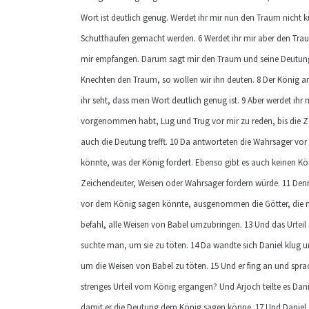
Wort ist deutlich genug. Werdet ihr mir nun den Traum nicht k
Schutthaufen gemacht werden. 6 Werdet ihr mir aber den Tra
mir empfangen. Darum sagt mir den Traum und seine Deutung.
Knechten den Traum, so wollen wir ihn deuten. 8 Der König an
ihr seht, dass mein Wort deutlich genug ist. 9 Aber werdet ihr 
vorgenommen habt, Lug und Trug vor mir zu reden, bis die Ze
auch die Deutung trefft. 10 Da antworteten die Wahrsager vor
könnte, was der König fordert. Ebenso gibt es auch keinen Kö
Zeichendeuter, Weisen oder Wahrsager fordern würde. 11 Denn 
vor dem König sagen könnte, ausgenommen die Götter, die n
befahl, alle Weisen von Babel umzubringen. 13 Und das Urteil 
suchte man, um sie zu töten. 14 Da wandte sich Daniel klug 
um die Weisen von Babel zu töten. 15 Und er fing an und spr
strenges Urteil vom König ergangen? Und Arjoch teilte es Dani
damit er die Deutung dem König sagen könne. 17 Und Daniel g