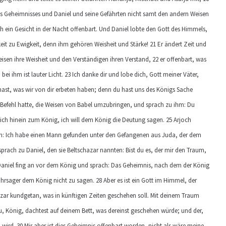
 Geheimnisses und Daniel und seine Gefährten nicht samt den andern Weisen
ein Gesicht in der Nacht offenbart. Und Daniel lobte den Gott des Himmels,
eit zu Ewigkeit, denn ihm gehören Weisheit und Stärke! 21 Er ändert Zeit und
eisen ihre Weisheit und den Verständigen ihren Verstand, 22 er offenbart, was
n bei ihm ist lauter Licht. 23 Ich danke dir und lobe dich, Gott meiner Väter,
 hast, was wir von dir erbeten haben; denn du hast uns des Königs Sache
 Befehl hatte, die Weisen von Babel umzubringen, und sprach zu ihm: Du
ich hinein zum König, ich will dem König die Deutung sagen. 25 Arjoch
ihm: Ich habe einen Mann gefunden unter den Gefangenen aus Juda, der dem
rach zu Daniel, den sie Beltschazar nannten: Bist du es, der mir den Traum,
aniel fing an vor dem König und sprach: Das Geheimnis, nach dem der König
rsager dem König nicht zu sagen. 28 Aber es ist ein Gott im Himmel, der
ar kundgetan, was in künftigen Zeiten geschehen soll. Mit deinem Traum
9 Du, König, dachtest auf deinem Bett, was dereinst geschehen würde; und der,
wird. 30 Mir aber ist dies Geheimnis offenbart worden, nicht als wäre meine