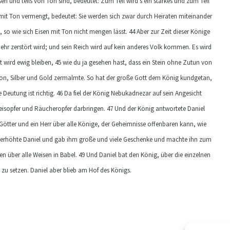
en und teils von Ton sind, bedeutet: Zum Teil wird’s ein starkes und zum Teil
mit Ton vermengt, bedeutet: Sie werden sich zwar durch Heiraten miteinander
 so wie sich Eisen mit Ton nicht mengen lässt. 44 Aber zur Zeit dieser Könige
hr zerstört wird; und sein Reich wird auf kein anderes Volk kommen. Es wird
t wird ewig bleiben, 45 wie du ja gesehen hast, dass ein Stein ohne Zutun von
on, Silber und Gold zermalmte. So hat der große Gott dem König kundgetan,
 Deutung ist richtig. 46 Da fiel der König Nebukadnezar auf sein Angesicht
peisopfer und Räucheropfer darbringen. 47 Und der König antwortete Daniel
le Götter und ein Herr über alle Könige, der Geheimnisse offenbaren kann, wie
g erhöhte Daniel und gab ihm große und viele Geschenke und machte ihn zum
n über alle Weisen in Babel. 49 Und Daniel bat den König, über die einzelnen
u setzen. Daniel aber blieb am Hof des Königs.