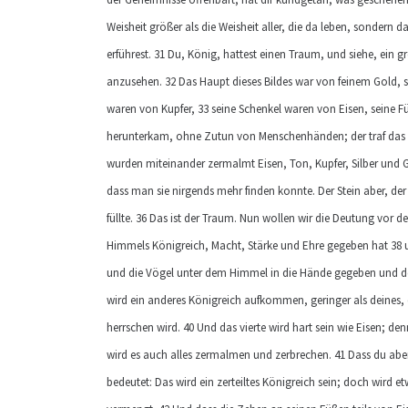
Weisheit größer als die Weisheit aller, die da leben, sonde
erführest. 31 Du, König, hattest einen Traum, und siehe, ein g
anzusehen. 32 Das Haupt dieses Bildes war von feinem Gold, s
waren von Kupfer, 33 seine Schenkel waren von Eisen, seine Füß
herunterkam, ohne Zutun von Menschenhänden; der traf das B
wurden miteinander zermalmt Eisen, Ton, Kupfer, Silber und
dass man sie nirgends mehr finden konnte. Der Stein aber, der
füllte. 36 Das ist der Traum. Nun wollen wir die Deutung vor 
Himmels Königreich, Macht, Stärke und Ehre gegeben hat 38 u
und die Vögel unter dem Himmel in die Hände gegeben und dem
wird ein anderes Königreich aufkommen, geringer als deines, d
herrschen wird. 40 Und das vierte wird hart sein wie Eisen; den
wird es auch alles zermalmen und zerbrechen. 41 Dass du aber
bedeutet: Das wird ein zerteiltes Königreich sein; doch wird e