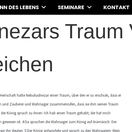
INN DES LEBENS
SEMINARE
KONTAKT
nezars Traum
eichen
r Herrschaft hatte Nebukadnezar einen Traum, über den er so erschrak, dass er
sen und Zauberer und Wahrsager zusammenrufen, dass sie ihm seinen Traum
 der König sprach zu ihnen: Ich hab einen Traum gehabt; der hat mich
um gewesen ist. 4 Da sprachen die Wahrsager zum König auf Aramäisch: Der
wir ihn deuten. 5 Der König antwortete und sprach zu den Wahrsagern: Mein