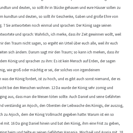
undtun und deuten, so sollt ihr in Stücke gehauen und eure Häuser sollen zu
um kundtun und deuten, so sollt ihr Geschenke, Gaben und große Ehre von
 7 Sie antworteten noch einmal und sprachen: Der König sage seinen
twortete und sprach: Wahrlich, ich merke, dass ihr Zeit gewinnen wollt, weil
mir den Traum nicht sagen, so ergeht ein Urteil über euch alle, weil ihr euch
iten sich ändern. Darum sagt mir den Traum; so kann ich merken, dass ihr
 dem König und sprachen zu ihm: Es ist kein Mensch auf Erden, der sagen
nig, wie groß oder mächtig er sei, der solches von irgendeinem
was der König fordert, ist zu hoch, und es gibt auch sonst niemand, der es
icht bei den Menschen wohnen. 12 Da wurde der König sehr zornig und
ging aus, dass man die Weisen töten sollte. Auch Daniel und seine Gefährten
und verständig an Arjoch, den Obersten der Leibwache des Königs, der auszog,
ach zu Arjoch, dem der König Vollmacht gegeben hatte: Warum ist ein so
el mit. 16 Da ging Daniel hinein und bat den König, ihm eine Frist zu geben,
ing heim und teilte es seinen Gefährten Hananja, Mischaël und Asarja mit, 18