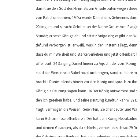
damit sie den Gott des Himmels um Gnade bäten wegen dieses
von Babel umkämen. 19 Da wurde Daniel dies Geheimnis durch 
20 fing an und sprach: Gelobet sei der Name Gottes von Ewigk
Stunde; er setzt Könige ab und setzt Könige ein; er gibt den W
tief und verborgen ist; er weiß, was in der Finsternis liegt, den
dass du mir Weisheit und Stärke verliehen und jetzt offenbart
offenbart. 24 Da ging Daniel hinein zu Arjoch, der vom König
sollst die Weisen von Babel nicht umbringen, sondern führe m
brachte Daniel eilends hinein vor den König und sprach zu 
König die Deutung sagen kann. 26 Der König antwortete und sp
den ich gesehen habe, und seine Deutung kundtun kann? 27 D
fragt, vermögen die Weisen, Gelehrten, Zeichendeuter und Wah
kann Geheimnisse offenbaren. Der hat dem König Nebukadnez
und deinen Gesichten, als du schliefst, verhielt es sich so: 2
der Geheimnisse offenbart, hat dir kundgetan, was geschehen 