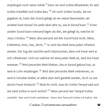
9
empfangen nach seiner Arbeit.
Denn wir sind Gottes Mitarbeiter; ihr seid
10
Gottes Ackerfeld und Gottes Bau.
Ich nach Gottes Gnade, die mir
gegeben ist, habe den Grund gelegt als ein weiser Baumeister; ein
11
anderer baut darauf. Ein jeder aber sehe zu, wie er darauf baut.
Einen
andern Grund kann niemand legen als den, der gelegt ist, welcher ist
12
Jesus Christus.
Wenn aber jemand auf den Grund baut Gold, Silber,
13
Edelsteine, Holz, Heu, Stroh,
so wird das Werk eines jeden offenbar
werden. Der Tag des Gerichts wird’s klarmachen; denn mit Feuer wird er
sich offenbaren. Und von welcher Art eines jeden Werk ist, wird das Feuer
14
erweisen.
Wird jemandes Werk bleiben, das er darauf gebaut hat, so
15
wird er Lohn empfangen.
Wird aber jemandes Werk verbrennen, so
wird er Schaden leiden; er selbst aber wird gerettet werden, doch so wie
16
durchs Feuer hindurch.
Wisst ihr nicht, dass ihr Gottes Tempel seid und
17
der Geist Gottes in euch wohnt?
Wenn jemand den Tempel Gottes
verdirbt, den wird Gott verderben, denn der Tempel Gottes ist heilig; der
Cookie-Zustimmung verwalten
seid ihr.