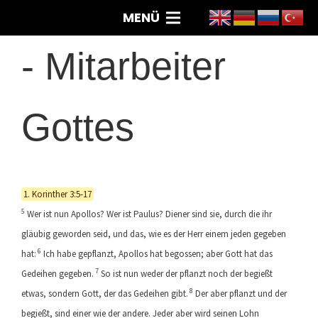
MENÜ
-
Mitarbeiter
Gottes
1. Korinther 3:5-17
5
Wer ist nun Apollos? Wer ist Paulus? Diener sind sie, durch die ihr
gläubig geworden seid, und das, wie es der Herr einem jeden gegeben
6
hat:
Ich habe gepflanzt, Apollos hat begossen; aber Gott hat das
7
Gedeihen gegeben.
So ist nun weder der pflanzt noch der begießt
8
etwas, sondern Gott, der das Gedeihen gibt.
Der aber pflanzt und der
begießt, sind einer wie der andere. Jeder aber wird seinen Lohn