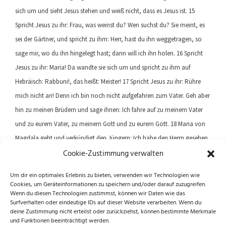
sich um und sieht Jesus stehen und weiß nicht, dass es Jesus ist. 15
Spricht Jesus zu ihr: Frau, was weinst du? Wen suchst du? Sie meint, es
sei der Gärtner, und spricht zu ihm: Herr, hast du ihn weggetragen, so
sage mir, wo du ihn hingelegt hast; dann will ich ihn holen. 16 Spricht
Jesus zu ihr: Maria! Da wandte sie sich um und spricht zu ihm auf
Hebräisch: Rabbuni!, das heißt: Meister! 17 Spricht Jesus zu ihr: Rühre
mich nicht an! Denn ich bin noch nicht aufgefahren zum Vater. Geh aber
hin zu meinen Brüdern und sage ihnen: Ich fahre auf zu meinem Vater
und zu eurem Vater, zu meinem Gott und zu eurem Gott. 18 Maria von
Magdala geht und verkündigt den Jüngern: Ich habe den Herrn gesehen,
Cookie-Zustimmung verwalten
und das hat er zu mir gesagt.
Um dir ein optimales Erlebnis zu bieten, verwenden wir Technologien wie
Cookies, um Geräteinformationen zu speichern und/oder darauf zuzugreifen.
Previous article
Next article
Wenn du diesen Technologien zustimmst, können wir Daten wie das
Surfverhalten oder eindeutige IDs auf dieser Website verarbeiten. Wenn du
deine Zustimmung nicht erteilst oder zurückziehst, können bestimmte Merkmale
und Funktionen beeinträchtigt werden.