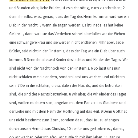
und Stunden aber, liebe Brüder, ist es nicht nötig, euch zu schreiben; 2
denn ihr selbst wisst genau, dass der Tag des Herrn kommen wird wie ein
Dieb in der Nacht. 3 Wenn sie sagen werden: Es ist Friede, es hat keine
Gefahr –, dann wird sie das Verderben schnell überfallen wie die Wehen
eine schwangere Frau und sie werden nicht entfliehen. 4 Ihr aber, liebe
Brüder, seid nicht in der Finsternis, dass der Tag wie ein Dieb über euch
komme. 5 Denn ihr alle seid Kinder des Lichtes und Kinder des Tages. Wir
sind nicht von der Nacht noch von der Finsternis. 6 So lasst uns nun
nicht schlafen wie die andern, sondern lasst uns wachen und nüchtern
sein. 7 Denn die schlafen, die schlafen des Nachts, und die betrunken
sind, die sind des Nachts betrunken. 8 Wir aber, die wir Kinder des Tages
sind, wollen nüchtern sein, angetan mit dem Panzer des Glaubens und
der Liebe und mit dem Helm der Hoffnung auf das Heil. 9 Denn Gott hat
uns nicht bestimmt zum Zorn, sondern dazu, das Heil zu erlangen
durch unsern Herrn Jesus Christus, 10 der für uns gestorben ist, damit,
ob wir wachen oder schlafen, wir zugleich mit ihm leben. 11 Darum