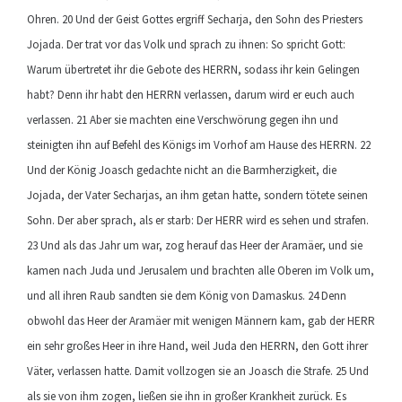
Ohren. 20 Und der Geist Gottes ergriff Secharja, den Sohn des Priesters
Jojada. Der trat vor das Volk und sprach zu ihnen: So spricht Gott:
Warum übertretet ihr die Gebote des HERRN, sodass ihr kein Gelingen
habt? Denn ihr habt den HERRN verlassen, darum wird er euch auch
verlassen. 21 Aber sie machten eine Verschwörung gegen ihn und
steinigten ihn auf Befehl des Königs im Vorhof am Hause des HERRN. 22
Und der König Joasch gedachte nicht an die Barmherzigkeit, die
Jojada, der Vater Secharjas, an ihm getan hatte, sondern tötete seinen
Sohn. Der aber sprach, als er starb: Der HERR wird es sehen und strafen.
23 Und als das Jahr um war, zog herauf das Heer der Aramäer, und sie
kamen nach Juda und Jerusalem und brachten alle Oberen im Volk um,
und all ihren Raub sandten sie dem König von Damaskus. 24 Denn
obwohl das Heer der Aramäer mit wenigen Männern kam, gab der HERR
ein sehr großes Heer in ihre Hand, weil Juda den HERRN, den Gott ihrer
Väter, verlassen hatte. Damit vollzogen sie an Joasch die Strafe. 25 Und
als sie von ihm zogen, ließen sie ihn in großer Krankheit zurück. Es