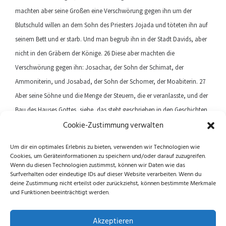
machten aber seine Großen eine Verschwörung gegen ihn um der
Blutschuld willen an dem Sohn des Priesters Jojada und töteten ihn auf
seinem Bett und er starb. Und man begrub ihn in der Stadt Davids, aber
nicht in den Gräbern der Könige. 26 Diese aber machten die
Verschwörung gegen ihn: Josachar, der Sohn der Schimat, der
Ammoniterin, und Josabad, der Sohn der Schomer, der Moabiterin. 27
Aber seine Söhne und die Menge der Steuern, die er veranlasste, und der
Bau des Hauses Gottes, siehe, das steht geschrieben in den Geschichten
Cookie-Zustimmung verwalten
im Buch der Könige. Und sein Sohn Amazja wurde König an seiner statt.
Um dir ein optimales Erlebnis zu bieten, verwenden wir Technologien wie
Cookies, um Geräteinformationen zu speichern und/oder darauf zuzugreifen.
Previous article
Next article
Wenn du diesen Technologien zustimmst, können wir Daten wie das
Surfverhalten oder eindeutige IDs auf dieser Website verarbeiten. Wenn du
deine Zustimmung nicht erteilst oder zurückziehst, können bestimmte Merkmale
und Funktionen beeinträchtigt werden.
Folge uns auf Instagram und Facebook!
Akzeptieren