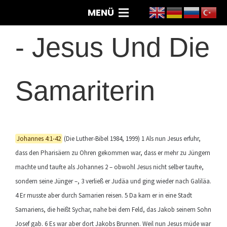
MENÜ
-
Jesus Und Die
Samariterin
Johannes 4:1-42
(Die Luther-Bibel 1984, 1999) 1 Als nun Jesus erfuhr,
dass den Pharisäern zu Ohren gekommen war, dass er mehr zu Jüngern
machte und taufte als Johannes 2 – obwohl Jesus nicht selber taufte,
sondern seine Jünger –, 3 verließ er Judäa und ging wieder nach Galiläa.
4 Er musste aber durch Samarien reisen. 5 Da kam er in eine Stadt
Samariens, die heißt Sychar, nahe bei dem Feld, das Jakob seinem Sohn
Josef gab. 6 Es war aber dort Jakobs Brunnen. Weil nun Jesus müde war