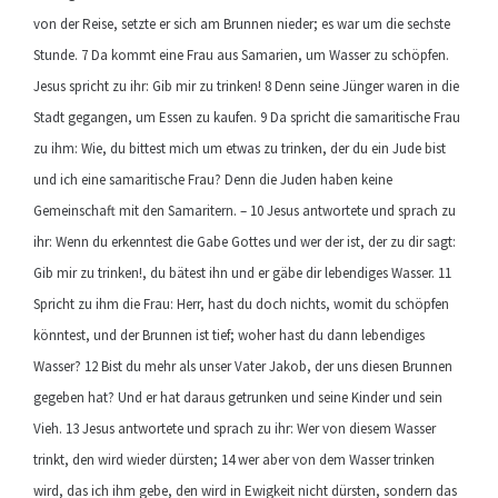
von der Reise, setzte er sich am Brunnen nieder; es war um die sechste
Stunde. 7 Da kommt eine Frau aus Samarien, um Wasser zu schöpfen.
Jesus spricht zu ihr: Gib mir zu trinken! 8 Denn seine Jünger waren in die
Stadt gegangen, um Essen zu kaufen. 9 Da spricht die samaritische Frau
zu ihm: Wie, du bittest mich um etwas zu trinken, der du ein Jude bist
und ich eine samaritische Frau? Denn die Juden haben keine
Gemeinschaft mit den Samaritern. – 10 Jesus antwortete und sprach zu
ihr: Wenn du erkenntest die Gabe Gottes und wer der ist, der zu dir sagt:
Gib mir zu trinken!, du bätest ihn und er gäbe dir lebendiges Wasser. 11
Spricht zu ihm die Frau: Herr, hast du doch nichts, womit du schöpfen
könntest, und der Brunnen ist tief; woher hast du dann lebendiges
Wasser? 12 Bist du mehr als unser Vater Jakob, der uns diesen Brunnen
gegeben hat? Und er hat daraus getrunken und seine Kinder und sein
Vieh. 13 Jesus antwortete und sprach zu ihr: Wer von diesem Wasser
trinkt, den wird wieder dürsten; 14 wer aber von dem Wasser trinken
wird, das ich ihm gebe, den wird in Ewigkeit nicht dürsten, sondern das