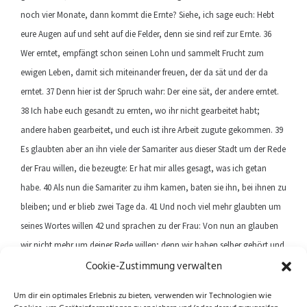
noch vier Monate, dann kommt die Ernte? Siehe, ich sage euch: Hebt
eure Augen auf und seht auf die Felder, denn sie sind reif zur Ernte. 36
Wer erntet, empfängt schon seinen Lohn und sammelt Frucht zum
ewigen Leben, damit sich miteinander freuen, der da sät und der da
erntet. 37 Denn hier ist der Spruch wahr: Der eine sät, der andere erntet.
38 Ich habe euch gesandt zu ernten, wo ihr nicht gearbeitet habt;
andere haben gearbeitet, und euch ist ihre Arbeit zugute gekommen. 39
Es glaubten aber an ihn viele der Samariter aus dieser Stadt um der Rede
der Frau willen, die bezeugte: Er hat mir alles gesagt, was ich getan
habe. 40 Als nun die Samariter zu ihm kamen, baten sie ihn, bei ihnen zu
bleiben; und er blieb zwei Tage da. 41 Und noch viel mehr glaubten um
seines Wortes willen 42 und sprachen zu der Frau: Von nun an glauben
wir nicht mehr um deiner Rede willen; denn wir haben selber gehört und
Cookie-Zustimmung verwalten
erkannt: Dieser ist wahrlich der Welt Heiland.
Um dir ein optimales Erlebnis zu bieten, verwenden wir Technologien wie