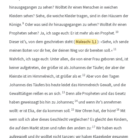
hinausgegangen zu sehen? Wolltet ihr einen Menschen in weichen
Kleidern sehen? Siehe, die weiche Kleider tragen, sind in den Häusern der
9
Könige.
Oder was seid ihr hinausgegangen zu sehen? Wolltet ihr einen
10
Propheten sehen? Ja, ich sage euch: Er ist mehr als ein Prophet.
Dieser ist’s, von dem geschrieben steht (
Maleachi 3,1
): »Siehe, ich sende
11
meinen Boten vor dir her, der deinen Weg vor dir bereiten soll.«
Wahrlich, ich sage euch: Unter allen, die von einer Frau geboren sind, ist
keiner aufgetreten, der größer ist als Johannes der Täufer; der aber der
12
Kleinste ist im Himmelreich, ist größer als er.
Aber von den Tagen
Johannes des Täufers bis heute leidet das Himmelreich Gewalt, und die
13
Gewalttätigen reißen es an sich.
Denn alle Propheten und das Gesetz
14
haben geweissagt bis hin zu Johannes;
und wenn ihr’s annehmen
15
16
wollt: er ist Elia, der da kommen soll.
Wer Ohren hat, der höre!
Mit
wem soll ich aber dieses Geschlecht vergleichen? Es gleicht den Kindern,
17
die auf dem Markt sitzen und rufen den andern zu:
Wir haben euch
aufgespielt und ihr wolltet nicht tanzen; wir haben Klagelieder gesungen