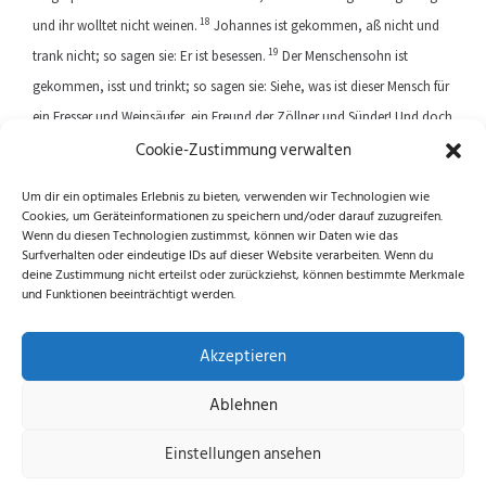
18
und ihr wolltet nicht weinen.
Johannes ist gekommen, aß nicht und
19
trank nicht; so sagen sie: Er ist besessen.
Der Menschensohn ist
gekommen, isst und trinkt; so sagen sie: Siehe, was ist dieser Mensch für
ein Fresser und Weinsäufer, ein Freund der Zöllner und Sünder! Und doch
Cookie-Zustimmung verwalten
ist die Weisheit gerechtfertigt worden aus ihren Werken.
Um dir ein optimales Erlebnis zu bieten, verwenden wir Technologien wie
Cookies, um Geräteinformationen zu speichern und/oder darauf zuzugreifen.
Previous article
Next article
Wenn du diesen Technologien zustimmst, können wir Daten wie das
Surfverhalten oder eindeutige IDs auf dieser Website verarbeiten. Wenn du
deine Zustimmung nicht erteilst oder zurückziehst, können bestimmte Merkmale
und Funktionen beeinträchtigt werden.
Folge uns auf Instagram und Facebook!
Akzeptieren
Ablehnen
Datenschutzerklärung
|
Impressum
|
Cookie-
Einstellungen ansehen
Richtlinie (EU)