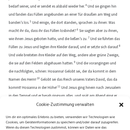
4
bedarf seiner, und er sendet es alsbald wieder her.
Und sie gingen hin
und fanden das Füllen angebunden an einer Tür draußen am Weg und
5
banden’s los.
Und einige, die dort standen, sprachen zu ihnen: Was
6
macht ihr da, dass ihr das Füllen losbindet?
Sie sagten aber zu ihnen,
7
wie ihnen Jesus geboten hatte, und die ließen’s zu.
Und sie führten das
8
Füllen zu Jesus und legten ihre Kleider darauf, und er setzte sich darauf.
Und viele breiteten ihre Kleider auf den Weg, andere aber grüne Zweige,
9
die sie auf den Feldern abgehauen hatten.
Und die vorangingen und
die nachfolgten, schrien: Hosianna! Gelobt sei, der da kommt in dem
10
Namen des Herrn!
Gelobt sei das Reich unseres Vaters David, das da
11
kommt! Hosianna in der Höhe!
Und Jesus ging hinein nach Jerusalem
in den Tempel und er besah ringsum alles, und spät am Abend ging er
Cookie-Zustimmung verwalten
hinaus nach Betanien mit den Zwölfen.
Um dir ein optimales Erlebnis zu bieten, verwenden wir Technologien wie
Cookies, um Geräteinformationen zu speichern und/oder darauf zuzugreifen.
Previous article
Next article
Wenn du diesen Technologien zustimmst, können wir Daten wie das