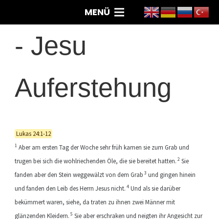
MENÜ
-
Jesu
Auferstehung
Lukas 24:1-12
1
Aber am ersten Tag der Woche sehr früh kamen sie zum Grab und
2
trugen bei sich die wohlriechenden Öle, die sie bereitet hatten.
Sie
3
fanden aber den Stein weggewälzt von dem Grab
und gingen hinein
4
und fanden den Leib des Herrn Jesus nicht.
Und als sie darüber
bekümmert waren, siehe, da traten zu ihnen zwei Männer mit
5
glänzenden Kleidern.
Sie aber erschraken und neigten ihr Angesicht zur