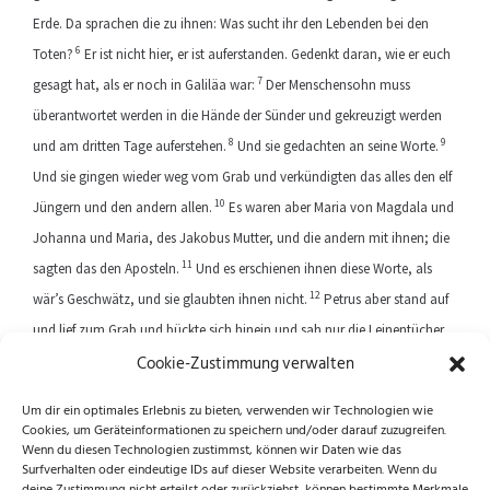
Erde. Da sprachen die zu ihnen: Was sucht ihr den Lebenden bei den
6
Toten?
Er ist nicht hier, er ist auferstanden. Gedenkt daran, wie er euch
7
gesagt hat, als er noch in Galiläa war:
Der Menschensohn muss
überantwortet werden in die Hände der Sünder und gekreuzigt werden
8
9
und am dritten Tage auferstehen.
Und sie gedachten an seine Worte.
Und sie gingen wieder weg vom Grab und verkündigten das alles den elf
10
Jüngern und den andern allen.
Es waren aber Maria von Magdala und
Johanna und Maria, des Jakobus Mutter, und die andern mit ihnen; die
11
sagten das den Aposteln.
Und es erschienen ihnen diese Worte, als
12
wär’s Geschwätz, und sie glaubten ihnen nicht.
Petrus aber stand auf
und lief zum Grab und bückte sich hinein und sah nur die Leinentücher
Cookie-Zustimmung verwalten
und ging davon und wunderte sich über das, was geschehen war.
Um dir ein optimales Erlebnis zu bieten, verwenden wir Technologien wie
Cookies, um Geräteinformationen zu speichern und/oder darauf zuzugreifen.
Previous article
Next article
Wenn du diesen Technologien zustimmst, können wir Daten wie das
Surfverhalten oder eindeutige IDs auf dieser Website verarbeiten. Wenn du
deine Zustimmung nicht erteilst oder zurückziehst, können bestimmte Merkmale