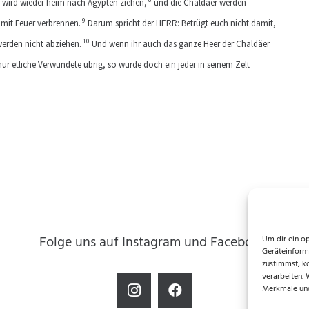
, wird wieder heim nach Ägypten ziehen,
und die Chaldäer werden
9
mit Feuer verbrennen.
Darum spricht der HERR: Betrügt euch nicht damit,
10
werden nicht abziehen.
Und wenn ihr auch das ganze Heer der Chaldäer
ur etliche Verwundete übrig, so würde doch ein jeder in seinem Zelt
Folge uns auf Instagram und Facebook!
Um dir ein o
Geräteinform
zustimmst, k
verarbeiten.
Merkmale und