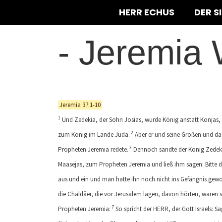
HERR ECHUS
DER S
-
Jeremia 
Jeremia 37:1-10
1
Und Zedekia, der Sohn Josias, wurde König anstatt Konjas,
2
zum König im Lande Juda.
Aber er und seine Großen und da
3
Propheten Jeremia redete.
Dennoch sandte der König Zedeki
Maasejas, zum Propheten Jeremia und ließ ihm sagen: Bitte d
aus und ein und man hatte ihn noch nicht ins Gefängnis gewo
die Chaldäer, die vor Jerusalem lagen, davon hörten, waren
7
Propheten Jeremia:
So spricht der HERR, der Gott Israels: 