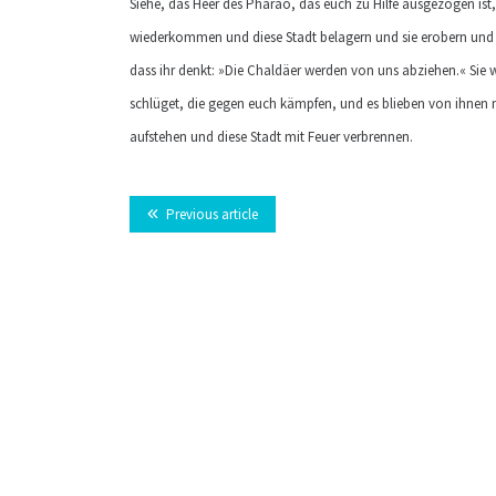
Siehe, das Heer des Pharao, das euch zu Hilfe ausgezogen ist
wiederkommen und diese Stadt belagern und sie erobern und 
dass ihr denkt: »Die Chaldäer werden von uns abziehen.« Sie 
schlüget, die gegen euch kämpfen, und es blieben von ihnen n
aufstehen und diese Stadt mit Feuer verbrennen.
Previous article