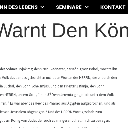
INN DES LEBENS
SEMINARE
KONTAKT
Warnt Den Kön
 des Sohnes Jojakims; denn Nebukadnezar, der König von Babel, machte ihn
s Volk des Landes gehorchten nicht den Worten des HERRN, die er durch den
a Juchal, den Sohn Schelemjas, und den Priester Zefanja, den Sohn
4
en HERRN, unsern Gott, für uns!
Denn Jeremia ging noch unter dem Volk
5
rfen.
Es war aber das Heer des Pharao aus Ägypten aufgebrochen, und als
6
 sie von Jerusalem abgezogen.
Und des HERRN Wort geschah zum
Sagt dem König von Juda, der euch zu mir gesandt hat, mich zu befragen:
8