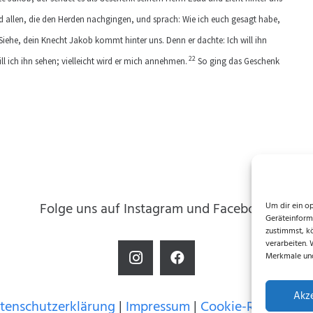
allen, die den Herden nachgingen, und sprach: Wie ich euch gesagt habe,
Siehe, dein Knecht Jakob kommt hinter uns. Denn er dachte: Ich will ihn
22
 ich ihn sehen; vielleicht wird er mich annehmen.
So ging das Geschenk
Folge uns auf Instagram und Facebook!
Um dir ein o
Geräteinform
zustimmst, k
verarbeiten.
Merkmale und
Akz
tenschutzerklärung
|
Impressum
|
Cookie-Richtlinie (