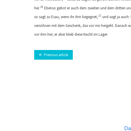
20
her.
Ebenso gebot er auch dem zweiten und dem dritten und 
21
so sagt zu Esau, wenn ihr ihm begegnet,
und sagt ja auch: 
versöhnen mit dem Geschenk, das vor mir hergeht. Danach will
vor ihm her; er aber blieb diese Nacht im Lager.
Previous article
Da