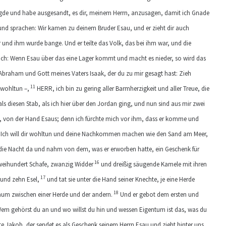
gde und habe ausgesandt, es dir, meinem Herrn, anzusagen, damit ich Gnade
d sprachen: Wir kamen zu deinem Bruder Esau, und er zieht dir auch
 und ihm wurde bange. Und er teilte das Volk, das bei ihm war, und die
ch: Wenn Esau über das eine Lager kommt und macht es nieder, so wird das
Abraham und Gott meines Vaters Isaak, der du zu mir gesagt hast: Zieh
11
 wohltun –,
HERR, ich bin zu gering aller Barmherzigkeit und aller Treue, die
s diesen Stab, als ich hier über den Jordan ging, und nun sind aus mir zwei
, von der Hand Esaus; denn ich fürchte mich vor ihm, dass er komme und
 Ich will dir wohltun und deine Nachkommen machen wie den Sand am Meer,
 die Nacht da und nahm von dem, was er erworben hatte, ein Geschenk für
16
eihundert Schafe, zwanzig Widder
und dreißig säugende Kamele mit ihren
17
 und zehn Esel,
und tat sie unter die Hand seiner Knechte, je eine Herde
18
Raum zwischen einer Herde und der andern.
Und er gebot dem ersten und
Wem gehörst du an und wo willst du hin und wessen Eigentum ist das, was du
e Jakob, der sendet es als Geschenk seinem Herrn Esau und zieht hinter uns