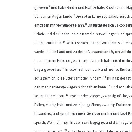
6
gewesen
und habe Rinder und Esel, Schafe, Knechte und Mä
7
vor deinen Augen fände.
Die Boten kamen zu Jakob zurück un
8
entgegen mit vierhundert Mann.
Da fürchtete sich Jakob sehr
9
Schafe und die Rinder und die Kamele in zwei Lager
und spra
10
andere entrinnen.
Weiter sprach Jakob: Gott meines Vaters 
wieder in dein Land und zu deiner Verwandtschaft, ich will dir
du an deinem Knechte getan hast; denn ich hatte nicht mehr al
12
Lager geworden.
Errette mich von der Hand meines Bruders
13
schlage mich, die Mütter samt den Kindern.
Du hast gesagt:
14
den man der Menge wegen nicht zählen kann.
Und er blieb
15
seinen Bruder Esau:
zweihundert Ziegen, zwanzig Böcke, zw
Füllen, vierzig Kühe und zehn junge Stiere, zwanzig Eselinnen
besonders, und sprach zu ihnen: Geht vor mir her und lasst 
sprach: Wenn dir mein Bruder Esau begegnet und dich fragt: 
19
vor dir hertreibst?,
sollst du sagen: Es gehört deinem Knecht