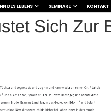
INN DES LEBENS
SEMINARE
KONTAKT
stet Sich Zur
2
 Töchter und segnete sie und zog hin und kam wieder an seinen Ort.
Jakob
3
.
Und als er sie sah, sprach er: Hier ist Gottes Heerlager, und nannte diese
5
 seinem Bruder Esau ins Land Seïr, in das Gebiet von Edom,
und befahl
cht Jakob lässt dir sagen: Ich bin bisher bei Laban lange in der Fremde