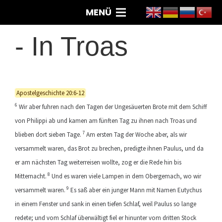
MENÜ
-
In Troas
Apostelgeschichte 20:6-12
6
Wir aber fuhren nach den Tagen der Ungesäuerten Brote mit dem Schiff
von Philippi ab und kamen am fünften Tag zu ihnen nach Troas und
7
blieben dort sieben Tage.
Am ersten Tag der Woche aber, als wir
versammelt waren, das Brot zu brechen, predigte ihnen Paulus, und da
er am nächsten Tag weiterreisen wollte, zog er die Rede hin bis
8
Mitternacht.
Und es waren viele Lampen in dem Obergemach, wo wir
9
versammelt waren.
Es saß aber ein junger Mann mit Namen Eutychus
in einem Fenster und sank in einen tiefen Schlaf, weil Paulus so lange
redete; und vom Schlaf überwältigt fiel er hinunter vom dritten Stock