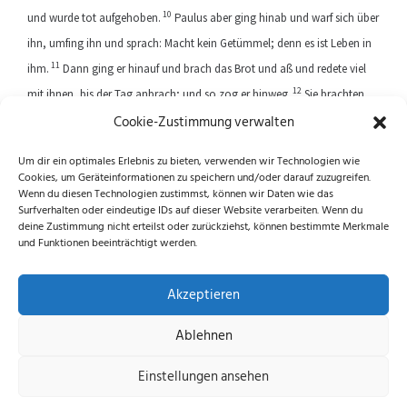
10
und wurde tot aufgehoben.
Paulus aber ging hinab und warf sich über
ihn, umfing ihn und sprach: Macht kein Getümmel; denn es ist Leben in
11
ihm.
Dann ging er hinauf und brach das Brot und aß und redete viel
12
mit ihnen, bis der Tag anbrach; und so zog er hinweg.
Sie brachten
Cookie-Zustimmung verwalten
aber den jungen Mann lebend herein und wurden nicht wenig getröstet.
Um dir ein optimales Erlebnis zu bieten, verwenden wir Technologien wie
Cookies, um Geräteinformationen zu speichern und/oder darauf zuzugreifen.
Previous article
Next article
Wenn du diesen Technologien zustimmst, können wir Daten wie das
Surfverhalten oder eindeutige IDs auf dieser Website verarbeiten. Wenn du
deine Zustimmung nicht erteilst oder zurückziehst, können bestimmte Merkmale
und Funktionen beeinträchtigt werden.
Folge uns auf Instagram und Facebook!
Akzeptieren
Ablehnen
Datenschutzerklärung
|
Impressum
|
Cookie-
Einstellungen ansehen
Richtlinie (EU)