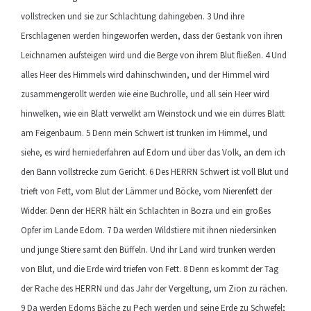
vollstrecken und sie zur Schlachtung dahingeben. 3 Und ihre
Erschlagenen werden hingeworfen werden, dass der Gestank von ihren
Leichnamen aufsteigen wird und die Berge von ihrem Blut fließen. 4 Und
alles Heer des Himmels wird dahinschwinden, und der Himmel wird
zusammengerollt werden wie eine Buchrolle, und all sein Heer wird
hinwelken, wie ein Blatt verwelkt am Weinstock und wie ein dürres Blatt
am Feigenbaum. 5 Denn mein Schwert ist trunken im Himmel, und
siehe, es wird herniederfahren auf Edom und über das Volk, an dem ich
den Bann vollstrecke zum Gericht. 6 Des HERRN Schwert ist voll Blut und
trieft von Fett, vom Blut der Lämmer und Böcke, vom Nierenfett der
Widder. Denn der HERR hält ein Schlachten in Bozra und ein großes
Opfer im Lande Edom. 7 Da werden Wildstiere mit ihnen niedersinken
und junge Stiere samt den Büffeln. Und ihr Land wird trunken werden
von Blut, und die Erde wird triefen von Fett. 8 Denn es kommt der Tag
der Rache des HERRN und das Jahr der Vergeltung, um Zion zu rächen.
9 Da werden Edoms Bäche zu Pech werden und seine Erde zu Schwefel;