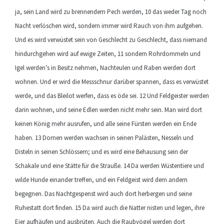
ja, sein Land wird zu brennendem Pech werden, 10 das weder Tag noch
Nacht verlöschen wird, sondern immer wird Rauch von ihm aufgehen.
Und es wird verwüstet sein von Geschlecht zu Geschlecht, dass niemand
hindurchgehen wird auf ewige Zeiten, 11 sondern Rohrdommeln und
Igel werden’s in Besitz nehmen, Nachteulen und Raben werden dort
wohnen. Und er wird die Messschnur darüber spannen, dass es verwüstet
werde, und das Bleilot werfen, dass es öde sei. 12 Und Feldgeister werden
darin wohnen, und seine Edlen werden nicht mehr sein. Man wird dort
keinen König mehr ausrufen, und alle seine Fürsten werden ein Ende
haben. 13 Dornen werden wachsen in seinen Palästen, Nesseln und
Disteln in seinen Schlössern; und es wird eine Behausung sein der
Schakale und eine Stätte für die Strauße. 14 Da werden Wüstentiere und
wilde Hunde einander treffen, und ein Feldgeist wird dem andern
begegnen. Das Nachtgespenst wird auch dort herbergen und seine
Ruhestatt dort finden. 15 Da wird auch die Natter nisten und legen, ihre
Eier aufhäufen und ausbrüten. Auch die Raubvögel werden dort