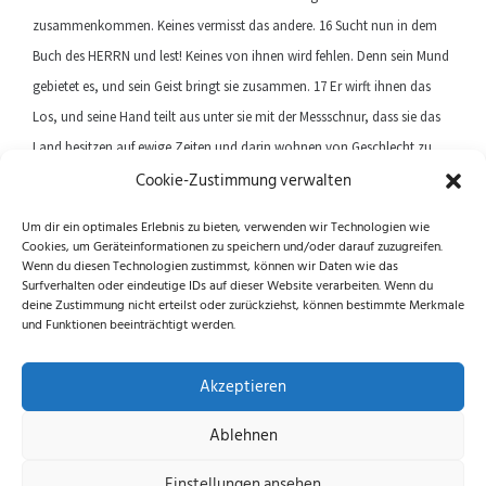
zusammenkommen. Keines vermisst das andere. 16 Sucht nun in dem
Buch des HERRN und lest! Keines von ihnen wird fehlen. Denn sein Mund
gebietet es, und sein Geist bringt sie zusammen. 17 Er wirft ihnen das
Los, und seine Hand teilt aus unter sie mit der Messschnur, dass sie das
Land besitzen auf ewige Zeiten und darin wohnen von Geschlecht zu
Cookie-Zustimmung verwalten
Geschlecht.
Um dir ein optimales Erlebnis zu bieten, verwenden wir Technologien wie
Cookies, um Geräteinformationen zu speichern und/oder darauf zuzugreifen.
Previous article
Next article
Wenn du diesen Technologien zustimmst, können wir Daten wie das
Surfverhalten oder eindeutige IDs auf dieser Website verarbeiten. Wenn du
deine Zustimmung nicht erteilst oder zurückziehst, können bestimmte Merkmale
und Funktionen beeinträchtigt werden.
Folge uns auf Instagram und Facebook!
Akzeptieren
Ablehnen
Datenschutzerklärung
|
Impressum
|
Cookie-
Einstellungen ansehen