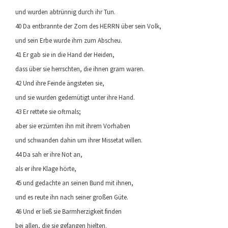
und wurden abtrünnig durch ihr Tun.
40 Da entbrannte der Zorn des HERRN über sein Volk,
und sein Erbe wurde ihm zum Abscheu.
41 Er gab sie in die Hand der Heiden,
dass über sie herrschten, die ihnen gram waren.
42 Und ihre Feinde ängsteten sie,
und sie wurden gedemütigt unter ihre Hand.
43 Er rettete sie oftmals;
aber sie erzürnten ihn mit ihrem Vorhaben
und schwanden dahin um ihrer Missetat willen.
44 Da sah er ihre Not an,
als er ihre Klage hörte,
45 und gedachte an seinen Bund mit ihnen,
und es reute ihn nach seiner großen Güte.
46 Und er ließ sie Barmherzigkeit finden
bei allen, die sie gefangen hielten.