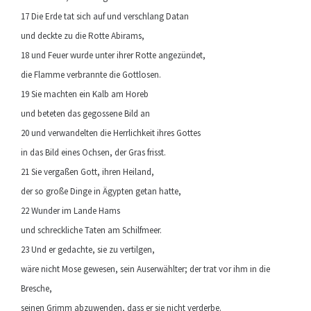
17 Die Erde tat sich auf und verschlang Datan
und deckte zu die Rotte Abirams,
18 und Feuer wurde unter ihrer Rotte angezündet,
die Flamme verbrannte die Gottlosen.
19 Sie machten ein Kalb am Horeb
und beteten das gegossene Bild an
20 und verwandelten die Herrlichkeit ihres Gottes
in das Bild eines Ochsen, der Gras frisst.
21 Sie vergaßen Gott, ihren Heiland,
der so große Dinge in Ägypten getan hatte,
22 Wunder im Lande Hams
und schreckliche Taten am Schilfmeer.
23 Und er gedachte, sie zu vertilgen,
wäre nicht Mose gewesen, sein Auserwählter; der trat vor ihm in die
Bresche,
seinen Grimm abzuwenden, dass er sie nicht verderbe.