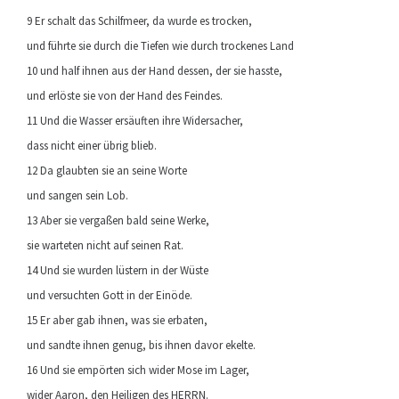
9 Er schalt das Schilfmeer, da wurde es trocken,
und führte sie durch die Tiefen wie durch trockenes Land
10 und half ihnen aus der Hand dessen, der sie hasste,
und erlöste sie von der Hand des Feindes.
11 Und die Wasser ersäuften ihre Widersacher,
dass nicht einer übrig blieb.
12 Da glaubten sie an seine Worte
und sangen sein Lob.
13 Aber sie vergaßen bald seine Werke,
sie warteten nicht auf seinen Rat.
14 Und sie wurden lüstern in der Wüste
und versuchten Gott in der Einöde.
15 Er aber gab ihnen, was sie erbaten,
und sandte ihnen genug, bis ihnen davor ekelte.
16 Und sie empörten sich wider Mose im Lager,
wider Aaron, den Heiligen des HERRN.