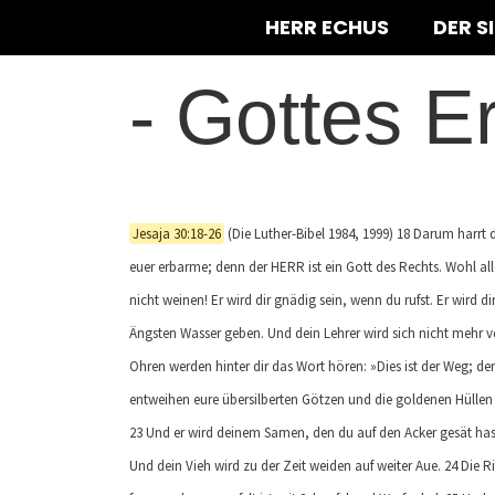
HERR ECHUS
DER S
-
Gottes E
Jesaja 30:18-26
(Die Luther-Bibel 1984, 1999) 18 Darum harrt d
euer erbarme; denn der HERR ist ein Gott des Rechts. Wohl all
nicht weinen! Er wird dir gnädig sein, wenn du rufst. Er wird d
Ängsten Wasser geben. Und dein Lehrer wird sich nicht mehr 
Ohren werden hinter dir das Wort hören: »Dies ist der Weg; de
entweihen eure übersilberten Götzen und die goldenen Hüllen 
23 Und er wird deinem Samen, den du auf den Acker gesät has
Und dein Vieh wird zu der Zeit weiden auf weiter Aue. 24 Die 