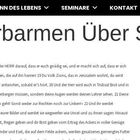
INN DES LEBENS
SEMINARE
KONTAKT
rbarmen Über 
er HERR darauf, dass er euch gnädig sei, und er macht sich auf, dass er sich
en, die auf ihn harren! 19 Du Volk Zions, das in Jerusalem wohnt, du wirst
ir antworten, sobald er’s hört. 20 Und der Herr wird euch in Trübsal Brot und in
verbergen müssen, sondern deine Augen werden deinen Lehrer sehen. 21 Deine
n geht! Sonst weder zur Rechten noch zur Linken!« 22 Und ihr werdet
eurer Bilder und werdet sie wegwerfen wie Unrat und zu ihnen sagen: Hinaus!
t, Regen geben und dir Brot geben vom Ertrag des Ackers in voller Genüge.
Rinder und Esel, die auf dem Felde ackern, werden gesalzenes gemengtes Futter