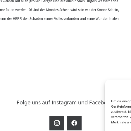
d es werden auf allen großen Bergen und auf allen hohen Hügeln Wasserbäche
rme fallen werden. 26 Und des Mondes Schein wird sein wie der Sonne Schein,
, wenn der HERR den Schaden seines Volks verbinden und seine Wunden heilen
Folge uns auf Instagram und Facebook!
Um dir ein o
Geräteinform
zustimmst, k
verarbeiten.
Merkmale und