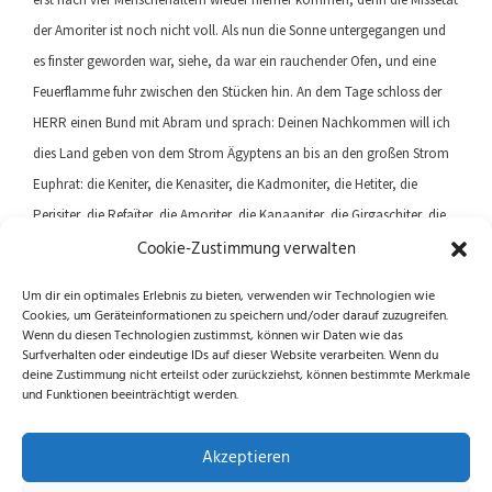
der Amoriter ist noch nicht voll. Als nun die Sonne untergegangen und
es finster geworden war, siehe, da war ein rauchender Ofen, und eine
Feuerflamme fuhr zwischen den Stücken hin. An dem Tage schloss der
HERR einen Bund mit Abram und sprach: Deinen Nachkommen will ich
dies Land geben von dem Strom Ägyptens an bis an den großen Strom
Euphrat: die Keniter, die Kenasiter, die Kadmoniter, die Hetiter, die
Perisiter, die Refaïter, die Amoriter, die Kanaaniter, die Girgaschiter, die
Cookie-Zustimmung verwalten
Jebusiter.
Um dir ein optimales Erlebnis zu bieten, verwenden wir Technologien wie
Cookies, um Geräteinformationen zu speichern und/oder darauf zuzugreifen.
Previous article
Next article
Wenn du diesen Technologien zustimmst, können wir Daten wie das
Surfverhalten oder eindeutige IDs auf dieser Website verarbeiten. Wenn du
deine Zustimmung nicht erteilst oder zurückziehst, können bestimmte Merkmale
und Funktionen beeinträchtigt werden.
Folge uns auf Instagram und Facebook!
Akzeptieren