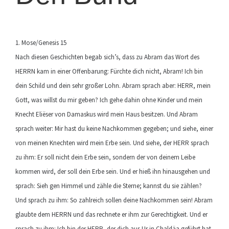
1. Mose/Genesis 15
Nach diesen Geschichten begab sich’s, dass zu Abram das Wort des
HERRN kam in einer Offenbarung: Fürchte dich nicht, Abram! Ich bin
dein Schild und dein sehr großer Lohn. Abram sprach aber: HERR, mein
Gott, was willst du mir geben? Ich gehe dahin ohne Kinder und mein
Knecht Eliëser von Damaskus wird mein Haus besitzen. Und Abram
sprach weiter: Mir hast du keine Nachkommen gegeben; und siehe, einer
von meinen Knechten wird mein Erbe sein. Und siehe, der HERR sprach
zu ihm: Er soll nicht dein Erbe sein, sondern der von deinem Leibe
kommen wird, der soll dein Erbe sein. Und er hieß ihn hinausgehen und
sprach: Sieh gen Himmel und zähle die Sterne; kannst du sie zählen?
Und sprach zu ihm: So zahlreich sollen deine Nachkommen sein! Abram
glaubte dem HERRN und das rechnete er ihm zur Gerechtigkeit. Und er
sprach zu ihm: Ich bin der HERR, der dich aus Ur in Chaldäa geführt hat,