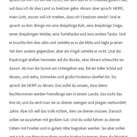
auf dass ich dir dies Land zu besitzen gebe. Abram aber sprach: HERR,
mein Gott, woran soll ich merken, dass ich’s besitzen werde? Und er
sprach zu ihm: Bringe mir eine dreijährige Kuh, eine dreijährige Ziege,
einen dreijährigen Widder, eine Turteltaube und eine andere Taube. Und
er brachte ihm dies alles und zerteilte es in der Mitte und legte je einen
Teil dem andern gegenüber; aber die Vögel zerteilte er nicht. Und die
Raubvögel stießen hernieder auf die Stücke, aber Abram scheuchte sie
davon. Als nun die Sonne am Untergehen war, fiel ein tiefer Schlaf auf
Abram, und siehe, Schrecken und große Finsternis überfiel ihn. Da
sprach der HERR zu Abram: Das sollst du wissen, dass deine
Nachkommen werden Fremdlinge sein in einem Lande, das nicht das
ihre ist; und da wird man sie zu dienen zwingen und plagen vierhundert
Jahre. Aber ich will das Volk richten, dem sie dienen müssen. Danach
sollen sie ausziehen mit großem Gut. Und du sollst fahren zu deinen
Vätern mit Frieden und in gutem Alter begraben werden. Sie aber sollen
erst nach vier Menschenaltern wieder hierher kommen; denn die Missetat