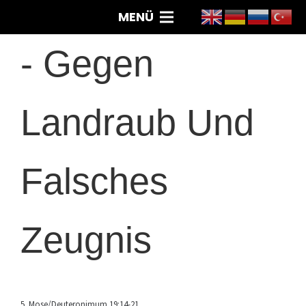
MENÜ
-
Gegen
Landraub Und
Falsches
Zeugnis
5. Mose/Deuteronimum 19:14-21