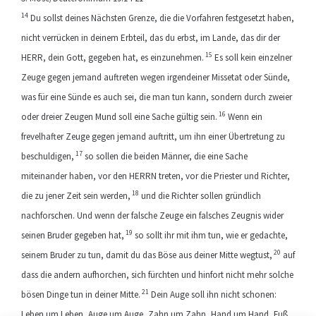
14
Du sollst deines Nächsten Grenze, die die Vorfahren festgesetzt haben,
nicht verrücken in deinem Erbteil, das du erbst, im Lande, das dir der
15
HERR, dein Gott, gegeben hat, es einzunehmen.
Es soll kein einzelner
Zeuge gegen jemand auftreten wegen irgendeiner Missetat oder Sünde,
was für eine Sünde es auch sei, die man tun kann, sondern durch zweier
16
oder dreier Zeugen Mund soll eine Sache gültig sein.
Wenn ein
frevelhafter Zeuge gegen jemand auftritt, um ihn einer Übertretung zu
17
beschuldigen,
so sollen die beiden Männer, die eine Sache
miteinander haben, vor den HERRN treten, vor die Priester und Richter,
18
die zu jener Zeit sein werden,
und die Richter sollen gründlich
nachforschen. Und wenn der falsche Zeuge ein falsches Zeugnis wider
19
seinen Bruder gegeben hat,
so sollt ihr mit ihm tun, wie er gedachte,
20
seinem Bruder zu tun, damit du das Böse aus deiner Mitte wegtust,
auf
dass die andern aufhorchen, sich fürchten und hinfort nicht mehr solche
21
bösen Dinge tun in deiner Mitte.
Dein Auge soll ihn nicht schonen:
Leben um Leben, Auge um Auge, Zahn um Zahn, Hand um Hand, Fuß