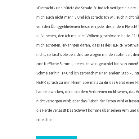
»Eintracht« und hütete die Schafe. 8 Und ich vertilgte die dre
mich auch nicht mehr. 9 Und ich sprach: Ich will euch nicht h
von den Übriggebliebenen fresse ein jeder des andern Fleisc
aufzuheben, den ich mit allen Völkern geschlossen hatte. 11 
mich achteten, erkannten daran, dass es des HERRN Wort war.
nicht, so lasst’s bleiben. Und sie wogen mir den Lohn dar, dre
eine treffliche Summe, deren ich wert geachtet bin von ihnen
Schmelzer hin. 14 Und ich zerbrach meinen andern Stab »Eint
HERR sprach zu mir: Nimm abermals zu dir das Gerät eines Hirt
Lande erwecken, der nach dem Verlorenen nicht sehen, das Ve
nicht versorgen wird; aber das Fleisch der Fetten wird er fres
die Herde verlässt! Das Schwert komme über seinen Arm und üb
erlöschen.