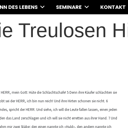
INN DES LEBENS
SEMINARE
KONTAKT
e Treulosen H
r HERR, mein Gott: Hüte die Schlachtschafe! 5 Denn ihre Käufer schlachten sie
bt sei der HERR, ich bin nun reich! Und ihre Hirten schonen sie nicht. 6
s, spricht der HERR. Und siehe, ich will die Leute fallen lassen, einen jeden
en das Land zerschlagen und ich will sie nicht erretten aus ihrer Hand. 7 Und
 nahm mir zwei Stäbe; den einen nannte ich »Huld«, den andern nannte ich