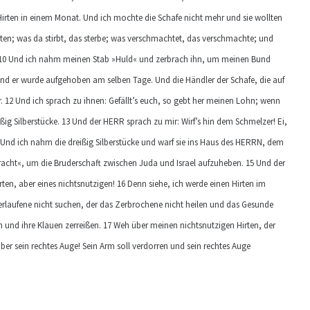
i Hirten in einem Monat. Und ich mochte die Schafe nicht mehr und sie wollten
üten; was da stirbt, das sterbe; was verschmachtet, das verschmachte; und
h! 10 Und ich nahm meinen Stab »Huld« und zerbrach ihn, um meinen Bund
Und er wurde aufgehoben am selben Tage. Und die Händler der Schafe, die auf
 12 Und ich sprach zu ihnen: Gefällt’s euch, so gebt her meinen Lohn; wenn
ißig Silberstücke. 13 Und der HERR sprach zu mir: Wirf’s hin dem Schmelzer! Ei,
! Und ich nahm die dreißig Silberstücke und warf sie ins Haus des HERRN, dem
racht«, um die Bruderschaft zwischen Juda und Israel aufzuheben. 15 Und der
en, aber eines nichtsnutzigen! 16 Denn siehe, ich werde einen Hirten im
rlaufene nicht suchen, der das Zerbrochene nicht heilen und das Gesunde
sen und ihre Klauen zerreißen. 17 Weh über meinen nichtsnutzigen Hirten, der
er sein rechtes Auge! Sein Arm soll verdorren und sein rechtes Auge