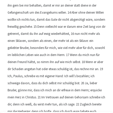
ihn gern bei mir behalten, damit er mir an deiner statt diene in der
Gefangenschaft um des Evangeliums willen. 14 Aber ohne deinen Willen
wollte ich nichts tun, damit das Gute dir nicht abgenötigt wäre, sondern
freiwillig geschehe. 15 Denn vielleicht war er darum eine Zeit lang von dir
getrennt, damit du ihn auf ewig wiederhättest, 16 nun nicht mehr als
einen Sklaven, sondern als einen, der mehr ist als ein Sklave: ein
geliebter Bruder, besonders für mich, wie viel mehr aber für dich, sowohl
im leiblichen Leben wie auch in dem Herrn. 17 Wenn du mich nun für
deinen Freund hältst, so nimm ihn auf wie mich selbst. 18 Wenn er aber
dir Schaden angetan hat oder etwas schuldig ist, das rechne mir an. 19
Ich, Paulus, schreibe es mit eigener Hand: Ich will’s bezahlen; ich
schweige davon, dass du dich selbst mir schuldig bist. 20 Ja, lieber
Bruder, gönne mir, dass ich mich an dir erfreue in dem Herrn; erquicke
mein Herz in Christus. 21 Im Vertrauen auf deinen Gehorsam schreibe ich
dir; denn ich weiß, du wirst mehr tun, als ich sage. 22 Zugleich bereite
mir die Herberge; denn ich hoffe, dass ich durch eure Gebete euch