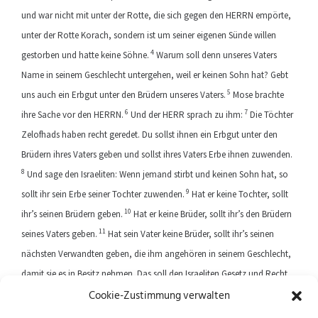
und war nicht mit unter der Rotte, die sich gegen den HERRN empörte,
unter der Rotte Korach, sondern ist um seiner eigenen Sünde willen
4
gestorben und hatte keine Söhne.
Warum soll denn unseres Vaters
Name in seinem Geschlecht untergehen, weil er keinen Sohn hat? Gebt
5
uns auch ein Erbgut unter den Brüdern unseres Vaters.
Mose brachte
6
7
ihre Sache vor den HERRN.
Und der HERR sprach zu ihm:
Die Töchter
Zelofhads haben recht geredet. Du sollst ihnen ein Erbgut unter den
Brüdern ihres Vaters geben und sollst ihres Vaters Erbe ihnen zuwenden.
8
Und sage den Israeliten: Wenn jemand stirbt und keinen Sohn hat, so
9
sollt ihr sein Erbe seiner Tochter zuwenden.
Hat er keine Tochter, sollt
10
ihr’s seinen Brüdern geben.
Hat er keine Brüder, sollt ihr’s den Brüdern
11
seines Vaters geben.
Hat sein Vater keine Brüder, sollt ihr’s seinen
nächsten Verwandten geben, die ihm angehören in seinem Geschlecht,
damit sie es in Besitz nehmen. Das soll den Israeliten Gesetz und Recht
Cookie-Zustimmung verwalten
sein, wie der HERR dem Mose geboten hat.