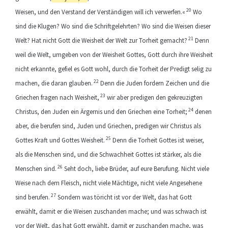
20
Weisen, und den Verstand der Verständigen will ich verwerfen.«
Wo
sind die Klugen? Wo sind die Schriftgelehrten? Wo sind die Weisen dieser
21
Welt? Hat nicht Gott die Weisheit der Welt zur Torheit gemacht?
Denn
weil die Welt, umgeben von der Weisheit Gottes, Gott durch ihre Weisheit
nicht erkannte, gefiel es Gott wohl, durch die Torheit der Predigt selig zu
22
machen, die daran glauben.
Denn die Juden fordern Zeichen und die
23
Griechen fragen nach Weisheit,
wir aber predigen den gekreuzigten
24
Christus, den Juden ein Ärgernis und den Griechen eine Torheit;
denen
aber, die berufen sind, Juden und Griechen, predigen wir Christus als
25
Gottes Kraft und Gottes Weisheit.
Denn die Torheit Gottes ist weiser,
als die Menschen sind, und die Schwachheit Gottes ist stärker, als die
26
Menschen sind.
Seht doch, liebe Brüder, auf eure Berufung. Nicht viele
Weise nach dem Fleisch, nicht viele Mächtige, nicht viele Angesehene
27
sind berufen.
Sondern was töricht ist vor der Welt, das hat Gott
erwählt, damit er die Weisen zuschanden mache; und was schwach ist
vor der Welt, das hat Gott erwählt, damit er zuschanden mache, was