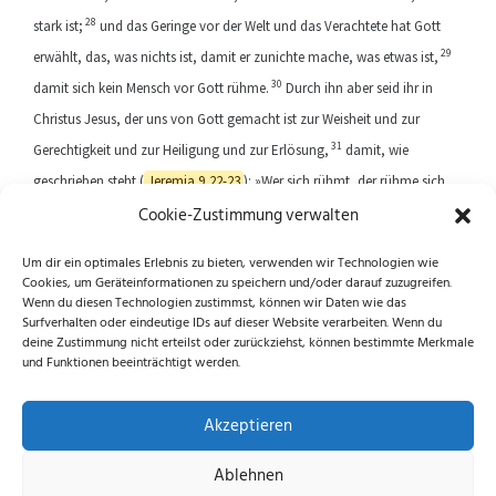
28
stark ist;
und das Geringe vor der Welt und das Verachtete hat Gott
29
erwählt, das, was nichts ist, damit er zunichte mache, was etwas ist,
30
damit sich kein Mensch vor Gott rühme.
Durch ihn aber seid ihr in
Christus Jesus, der uns von Gott gemacht ist zur Weisheit und zur
31
Gerechtigkeit und zur Heiligung und zur Erlösung,
damit, wie
geschrieben steht (
Jeremia 9,22-23
): »Wer sich rühmt, der rühme sich
Cookie-Zustimmung verwalten
des Herrn!«
Um dir ein optimales Erlebnis zu bieten, verwenden wir Technologien wie
Cookies, um Geräteinformationen zu speichern und/oder darauf zuzugreifen.
Previous article
Next article
Wenn du diesen Technologien zustimmst, können wir Daten wie das
Surfverhalten oder eindeutige IDs auf dieser Website verarbeiten. Wenn du
deine Zustimmung nicht erteilst oder zurückziehst, können bestimmte Merkmale
und Funktionen beeinträchtigt werden.
Folge uns auf Instagram und Facebook!
Akzeptieren
Ablehnen