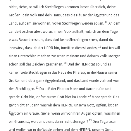
nicht, siehe, so will ich Stechfliegen kommen lassen über dich, deine
Großen, dein Volk und dein Haus, dass die Häuser der Ägypter und das
18
Land, auf dem sie wohnen, voller Stechfliegen werden sollen.
An dem
Lande Goschen aber, wo sich mein Volk aufhält, will ich an dem Tage
etwas Besonderes tun, dass dort keine Stechfliegen seien, damit du
19
innewirst, dass ich der HERR bin, inmitten dieses Landes,
und ich will
einen Unterschied machen zwischen meinem und deinem Volk. Morgen
20
schon soll das Zeichen geschehen.
Und der HERR tat so und es
kamen viele Stechfliegen in das Haus des Pharao, in die Häuser seiner
Großen und über ganz Ägyptenland, und das Land wurde verheert von
21
den Stechfliegen.
Da ließ der Pharao Mose und Aaron rufen und
22
sprach: Geht hin, opfert eurem Gott hier im Lande.
Mose sprach: Das
geht nicht an, denn was wir dem HERRN, unserm Gott, opfern, ist den
Ägyptern ein Gräuel. Siehe, wenn wir vor ihren Augen opfern, was ihnen
23
ein Gräuel ist, werden sie uns dann nicht steinigen?
Drei Tagereisen
weit wollen wir in die Wüste ziehen und dem HERRN, unserm Gott,