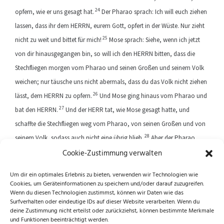
24
opfern, wie er uns gesagt hat.
Der Pharao sprach: Ich will euch ziehen
lassen, dass ihr dem HERRN, eurem Gott, opfert in der Wüste. Nur zieht
25
nicht zu weit und bittet für mich!
Mose sprach: Siehe, wenn ich jetzt
von dir hinausgegangen bin, so will ich den HERRN bitten, dass die
Stechfliegen morgen vom Pharao und seinen Großen und seinem Volk
weichen; nur täusche uns nicht abermals, dass du das Volk nicht ziehen
26
lässt, dem HERRN zu opfern.
Und Mose ging hinaus vom Pharao und
27
bat den HERRN.
Und der HERR tat, wie Mose gesagt hatte, und
schaffte die Stechfliegen weg vom Pharao, von seinen Großen und von
28
seinem Volk, sodass auch nicht eine übrig blieb.
Aber der Pharao
Cookie-Zustimmung verwalten
verhärtete sein Herz auch diesmal und ließ das Volk nicht ziehen.
Um dir ein optimales Erlebnis zu bieten, verwenden wir Technologien wie
Cookies, um Geräteinformationen zu speichern und/oder darauf zuzugreifen.
Previous article
Next article
Wenn du diesen Technologien zustimmst, können wir Daten wie das
Surfverhalten oder eindeutige IDs auf dieser Website verarbeiten. Wenn du
deine Zustimmung nicht erteilst oder zurückziehst, können bestimmte Merkmale
und Funktionen beeinträchtigt werden.