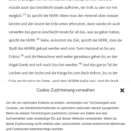
müsste auch das Geschlecht Israels aufhören, ein Volk zu sein vor mir
37
ewiglich.
So spricht der HERR: Wenn man den Himmel oben messen
könnte und den Grund der Erde unten erforschen, dann würde ich auch
verwerfen das ganze Geschlecht Israels für all das, was sie getan haben,
38
spricht der HERR.
Siehe, es kommt die Zeit, spricht der HERR, dass die
Stadt des HERRN gebaut werden wird vom Turm Hananel an bis ans
39
Ecktor;
und die Messschnur wird weiter geradeaus gehen bis an den
40
Hügel Gareb und sich nach Goa hin wenden.
Und das ganze Tal der
Leichen und der Asche und die Hänge bis zum Bach Kidron, bis zu der
Ecke am Rosstor im Osten, wird dem HERRN heilig sein. Und die Stadt
Cookie-Zustimmung verwalten
wird niemals mehr eingerissen und abgebrochen werden.
Um dir ein optimales Erlebnis zu bieten, verwenden wir Technologien wie
Cookies, um Geräteinformationen zu speichern und/oder darauf zuzugreifen.
Previous article
Next article
Wenn du diesen Technologien zustimmst, können wir Daten wie das
Surfverhalten oder eindeutige IDs auf dieser Website verarbeiten. Wenn du
deine Zustimmung nicht erteilst oder zurückziehst, können bestimmte Merkmale
und Funktionen beeinträchtigt werden.