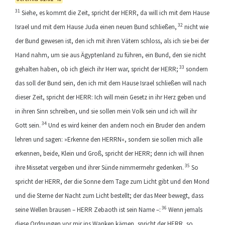
31
Siehe, es kommt die Zeit, spricht der HERR, da will ich mit dem Hause
32
Israel und mit dem Hause Juda einen neuen Bund schließen,
nicht wie
der Bund gewesen ist, den ich mit ihren Vätern schloss, als ich sie bei der
Hand nahm, um sie aus Ägyptenland zu führen, ein Bund, den sie nicht
33
gehalten haben, ob ich gleich ihr Herr war, spricht der HERR;
sondern
das soll der Bund sein, den ich mit dem Hause Israel schließen will nach
dieser Zeit, spricht der HERR: Ich will mein Gesetz in ihr Herz geben und
in ihren Sinn schreiben, und sie sollen mein Volk sein und ich will ihr
34
Gott sein.
Und es wird keiner den andern noch ein Bruder den andern
lehren und sagen: »Erkenne den HERRN«, sondern sie sollen mich alle
erkennen, beide, Klein und Groß, spricht der HERR; denn ich will ihnen
35
ihre Missetat vergeben und ihrer Sünde nimmermehr gedenken.
So
spricht der HERR, der die Sonne dem Tage zum Licht gibt und den Mond
und die Sterne der Nacht zum Licht bestellt; der das Meer bewegt, dass
36
seine Wellen brausen – HERR Zebaoth ist sein Name –:
Wenn jemals
diese Ordnungen vor mir ins Wanken kämen, spricht der HERR, so