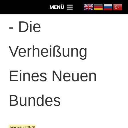
MENÜ
-
Die
Verheißung
Eines Neuen
Bundes
Jeremia 31:31-40