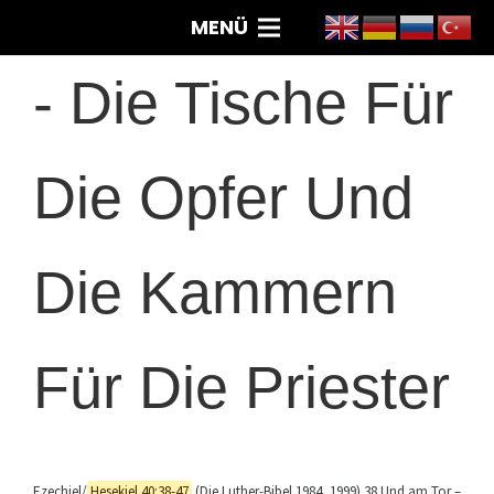
MENÜ
-
Die Tische Für
Die Opfer Und
Die Kammern
Für Die Priester
Ezechiel/
Hesekiel 40:38-47
(Die Luther-Bibel 1984, 1999) 38 Und am Tor –