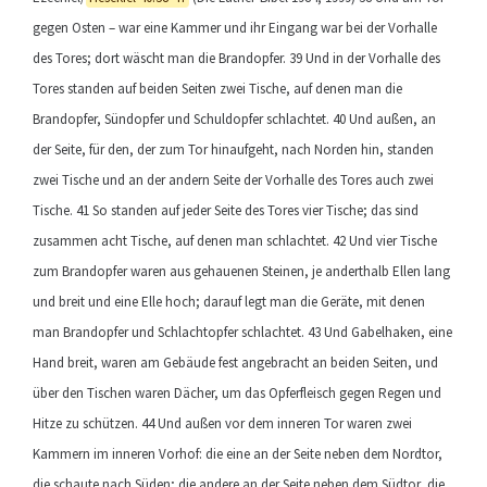
gegen Osten – war eine Kammer und ihr Eingang war bei der Vorhalle
des Tores; dort wäscht man die Brandopfer. 39 Und in der Vorhalle des
Tores standen auf beiden Seiten zwei Tische, auf denen man die
Brandopfer, Sündopfer und Schuldopfer schlachtet. 40 Und außen, an
der Seite, für den, der zum Tor hinaufgeht, nach Norden hin, standen
zwei Tische und an der andern Seite der Vorhalle des Tores auch zwei
Tische. 41 So standen auf jeder Seite des Tores vier Tische; das sind
zusammen acht Tische, auf denen man schlachtet. 42 Und vier Tische
zum Brandopfer waren aus gehauenen Steinen, je anderthalb Ellen lang
und breit und eine Elle hoch; darauf legt man die Geräte, mit denen
man Brandopfer und Schlachtopfer schlachtet. 43 Und Gabelhaken, eine
Hand breit, waren am Gebäude fest angebracht an beiden Seiten, und
über den Tischen waren Dächer, um das Opferfleisch gegen Regen und
Hitze zu schützen. 44 Und außen vor dem inneren Tor waren zwei
Kammern im inneren Vorhof: die eine an der Seite neben dem Nordtor,
die schaute nach Süden; die andere an der Seite neben dem Südtor, die