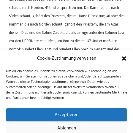
schaute nach Norden. 45 Und er sprach zu mir: Die Kammer, die nach
Süden schaut, gehört den Priestern, die im Hause Dienst tun; 46 aber die
Kammer, die nach Norden schaut, gehört den Priestern, die am Altar
dienen. Dies sind die Söhne Zadok, die als einzige unter den Söhnen Levi
vor den HERRN treten dürfen, um ihm zu dienen. 47 Und er maß den
Vorhof: hundert Ellen lang und hundert Ellen breit im Geviert; und der
Cookie-Zustimmung verwalten
Altar stand vor dem Tempel.
Um dir ein optimales Erlebnis zu bieten, verwenden wir Technologien wie
Cookies, um Geräteinformationen zu speichern und/oder darauf zuzugreifen.
Previous article
Next article
Wenn du diesen Technologien zustimmst, können wir Daten wie das
Surfverhalten oder eindeutige IDs auf dieser Website verarbeiten. Wenn du
deine Zustimmung nicht erteilst oder zurückziehst, können bestimmte Merkmale
und Funktionen beeinträchtigt werden.
Folge uns auf Instagram und Facebook!
Akzeptieren
Ablehnen