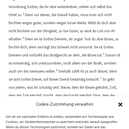
Anordnung Gottes; die ihr aber widerstreben, ziehen sich selbst das
3
Urteil zu.
Denn vor denen, die Gewalt haben, muss man sich nicht
fürchten wegen guter, sondern wegen böser Werke. Willst du dich aber
nicht fürchten vor der Obrigkeit, so tue Gutes; so wirst du Lob von ihr
4
erhalten.
Denn sie ist Gottes Dienerin, dir zugut. Tust du aber Böses, so
fürchte dich; denn sie trägt das Schwert nicht umsonst: Sie ist Gottes
5
Dienerin und vollzieht das Strafgericht an dem, der Böses tut.
Darum ist
es notwendig, sich unterzuordnen, nicht allein um der Strafe, sondern
6
auch um des Gewissens willen.
Deshalb zahlt ihr ja auch Steuer; denn
7
sie sind Gottes Diener, auf diesen Dienst beständig bedacht.
So gebt
nun jedem, was ihr schuldig seid: Steuer, dem die Steuer gebührt; Zoll,
dem der Zoll gebührt; Furcht, dem die Furcht gebührt; Ehre, dem die
Cookie-Zustimmung verwalten
Ehre gebührt.
Um dir ein optimales Erlebnis zu bieten, verwenden wir Technologien wie
Cookies, um Geräteinformationen zu speichern und/oder darauf zuzugreifen.
Previous article
Next article
Wenn du diesen Technologien zustimmst, können wir Daten wie das