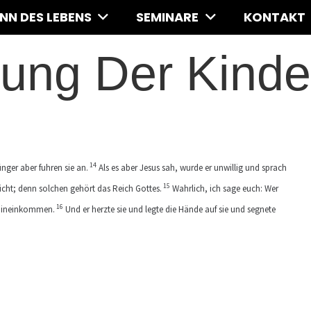
INN DES LEBENS
SEMINARE
KONTAKT
ung Der Kinde
14
nger aber fuhren sie an.
Als es aber Jesus sah, wurde er unwillig und sprach
15
icht; denn solchen gehört das Reich Gottes.
Wahrlich, ich sage euch: Wer
16
t hineinkommen.
Und er herzte sie und legte die Hände auf sie und segnete