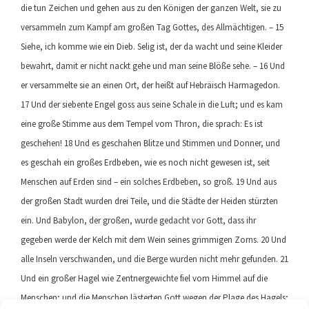
die tun Zeichen und gehen aus zu den Königen der ganzen Welt, sie zu
versammeln zum Kampf am großen Tag Gottes, des Allmächtigen. – 15
Siehe, ich komme wie ein Dieb. Selig ist, der da wacht und seine Kleider
bewahrt, damit er nicht nackt gehe und man seine Blöße sehe. – 16 Und
er versammelte sie an einen Ort, der heißt auf Hebräisch Harmagedon.
17 Und der siebente Engel goss aus seine Schale in die Luft; und es kam
eine große Stimme aus dem Tempel vom Thron, die sprach: Es ist
geschehen! 18 Und es geschahen Blitze und Stimmen und Donner, und
es geschah ein großes Erdbeben, wie es noch nicht gewesen ist, seit
Menschen auf Erden sind – ein solches Erdbeben, so groß. 19 Und aus
der großen Stadt wurden drei Teile, und die Städte der Heiden stürzten
ein. Und Babylon, der großen, wurde gedacht vor Gott, dass ihr
gegeben werde der Kelch mit dem Wein seines grimmigen Zorns. 20 Und
alle Inseln verschwanden, und die Berge wurden nicht mehr gefunden. 21
Und ein großer Hagel wie Zentnergewichte fiel vom Himmel auf die
Menschen; und die Menschen lästerten Gott wegen der Plage des Hagels;