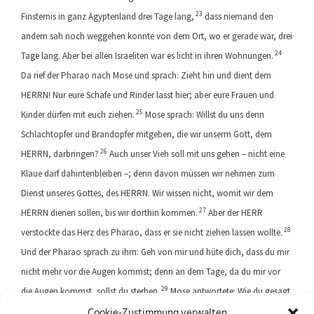
23
Finsternis in ganz Ägyptenland drei Tage lang,
dass niemand den
andern sah noch weggehen konnte von dem Ort, wo er gerade war, drei
24
Tage lang. Aber bei allen Israeliten war es licht in ihren Wohnungen.
Da rief der Pharao nach Mose und sprach: Zieht hin und dient dem
HERRN! Nur eure Schafe und Rinder lasst hier; aber eure Frauen und
25
Kinder dürfen mit euch ziehen.
Mose sprach: Willst du uns denn
Schlachtopfer und Brandopfer mitgeben, die wir unserm Gott, dem
26
HERRN, darbringen?
Auch unser Vieh soll mit uns gehen – nicht eine
Klaue darf dahintenbleiben –; denn davon müssen wir nehmen zum
Dienst unseres Gottes, des HERRN. Wir wissen nicht, womit wir dem
27
HERRN dienen sollen, bis wir dorthin kommen.
Aber der HERR
28
verstockte das Herz des Pharao, dass er sie nicht ziehen lassen wollte.
Und der Pharao sprach zu ihm: Geh von mir und hüte dich, dass du mir
nicht mehr vor die Augen kommst; denn an dem Tage, da du mir vor
29
die Augen kommst, sollst du sterben.
Mose antwortete: Wie du gesagt
Cookie-Zustimmung verwalten
hast; ich werde dir nicht mehr vor die Augen kommen.