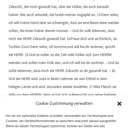
Zebaoth, der mich gesandt hat, über die Völker, die euch beraubt
haben: Wer euch antastet, der tastet meinen Augapfel an. 13 Denn siehe,
ich will meine Hand über sie schwingen, dass sie eine Beute derer werden
sollen, die ihnen haben dienen müssen. – Und ihr sollt erkennen, dass
mich der HERR Zebaoth gesandt hat. 14 Freue dich und sei fröhlich, du
Tochter Zion! Denn siehe, ich komme und will bei dir wohnen, spricht
der HERR. 15 Und es sollen zu der Zeit viele Völker sich zum HERRN
wenden und sollen mein Volk sein, und ich will bei dir wohnen. – Und du
sollst erkennen, dass mich der HERR Zebaoth zu dir gesandt hat. – 16
Und der HERR wird Juda in Besitz nehmen als sein Erbteil in dem
heiligen Lande und wird Jerusalem wieder erwählen. 17 Alles Fleisch sei
stille vor dem HERRN; denn er hat sich aufgemacht von seiner heiligen
Cookie-Zustimmung verwalten
Stätte!
Um dir ein optimales Erlebnis zu bieten, verwenden wir Technologien wie
Cookies, um Geräteinformationen zu speichern und/oder darauf zuzugreifen.
Previous article
Next article
Wenn du diesen Technologien zustimmst, können wir Daten wie das